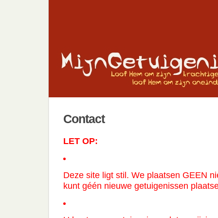
Contact
LET OP:
Deze site ligt stil. We plaatsen GEEN n
kunt géén nieuwe getuigenissen plaats