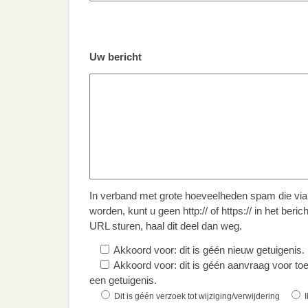
Gelieve dit veld leeg te laten.
Gelieve dit veld leeg te laten.
Gelieve dit veld leeg te laten.
Uw bericht
In verband met grote hoeveelheden spam die via 
worden, kunt u geen http:// of https:// in het beric
URL sturen, haal dit deel dan weg.
Akkoord voor: dit is géén nieuw getuigenis.
Akkoord voor: dit is géén aanvraag voor to
een getuigenis.
Dit is géén verzoek tot wijziging/verwijdering