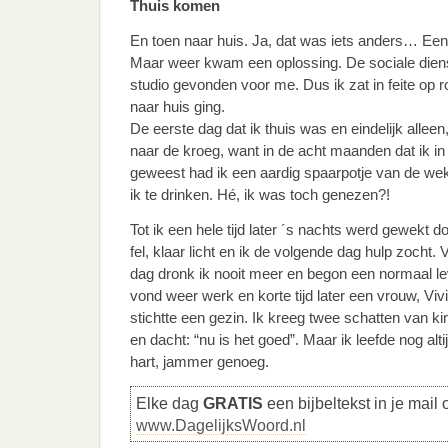
Thuis komen
En toen naar huis. Ja, dat was iets anders… Een
Maar weer kwam een oplossing. De sociale dien
studio gevonden voor me. Dus ik zat in feite op
naar huis ging.
De eerste dag dat ik thuis was en eindelijk allee
naar de kroeg, want in de acht maanden dat ik i
geweest had ik een aardig spaarpotje van de wek
ik te drinken. Hé, ik was toch genezen?!
Tot ik een hele tijd later ´s nachts werd gewekt d
fel, klaar licht en ik de volgende dag hulp zocht. 
dag dronk ik nooit meer en begon een normaal le
vond weer werk en korte tijd later een vrouw, Viv
stichtte een gezin. Ik kreeg twee schatten van k
en dacht: “nu is het goed”. Maar ik leefde nog alt
hart, jammer genoeg.
Elke dag
GRATIS
een bijbeltekst in je mail 
www.DagelijksWoord.nl