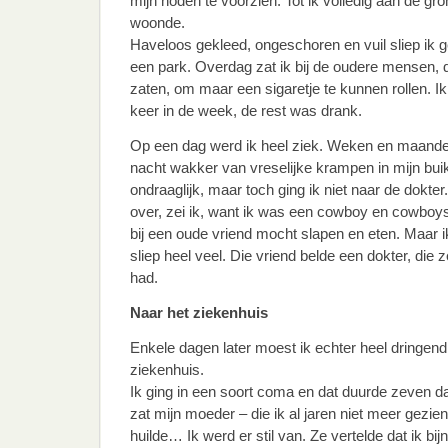
mijn noden te voorzien. Tot ik volledig aan de gro
woonde.
Haveloos gekleed, ongeschoren en vuil sliep ik 
een park. Overdag zat ik bij de oudere mensen, d
zaten, om maar een sigaretje te kunnen rollen. Ik
keer in de week, de rest was drank.
Op een dag werd ik heel ziek. Weken en maande
nacht wakker van vreselijke krampen in mijn buik
ondraaglijk, maar toch ging ik niet naar de dokter
over, zei ik, want ik was een cowboy en cowboys 
bij een oude vriend mocht slapen en eten. Maar i
sliep heel veel. Die vriend belde een dokter, die z
had.
Naar het ziekenhuis
Enkele dagen later moest ik echter heel dringe
ziekenhuis.
Ik ging in een soort coma en dat duurde zeven d
zat mijn moeder – die ik al jaren niet meer gezien
huilde… Ik werd er stil van. Ze vertelde dat ik bi