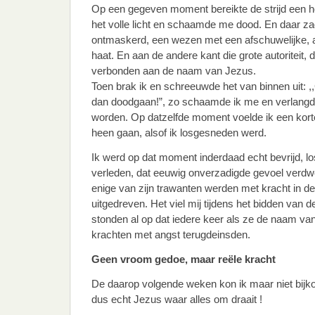
Op een gegeven moment bereikte de strijd een ho
het volle licht en schaamde me dood. En daar zag
ontmaskerd, een wezen met een afschuwelijke, 
haat. En aan de andere kant die grote autoriteit, 
verbonden aan de naam van Jezus.
Toen brak ik en schreeuwde het van binnen uit: ,,
dan doodgaan!”, zo schaamde ik me en verlangde i
worden. Op datzelfde moment voelde ik een kort
heen gaan, alsof ik losgesneden werd.
Ik werd op dat moment inderdaad echt bevrijd, 
verleden, dat eeuwig onverzadigde gevoel verd
enige van zijn trawanten werden met kracht in 
uitgedreven. Het viel mij tijdens het bidden va
stonden al op dat iedere keer als ze de naam van
krachten met angst terugdeinsden.
Geen vroom gedoe, maar reële kracht
De daarop volgende weken kon ik maar niet bijk
dus echt Jezus waar alles om draait !