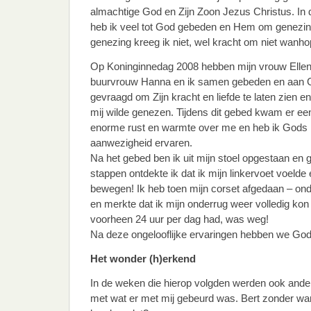
almachtige God en Zijn Zoon Jezus Christus. In d
heb ik veel tot God gebeden en Hem om genezin
genezing kreeg ik niet, wel kracht om niet wanho
Op Koninginnedag 2008 hebben mijn vrouw Ellen
buurvrouw Hanna en ik samen gebeden en aan 
gevraagd om Zijn kracht en liefde te laten zien en 
mij wilde genezen. Tijdens dit gebed kwam er ee
enorme rust en warmte over me en heb ik Gods
aanwezigheid ervaren.
Na het gebed ben ik uit mijn stoel opgestaan en g
stappen ontdekte ik dat ik mijn linkervoet voelde 
bewegen! Ik heb toen mijn corset afgedaan – o
en merkte dat ik mijn onderrug weer volledig kon 
voorheen 24 uur per dag had, was weg!
Na deze ongelooflijke ervaringen hebben we God
Het wonder (h)erkend
In de weken die hierop volgden werden ook and
met wat er met mij gebeurd was. Bert zonder wand