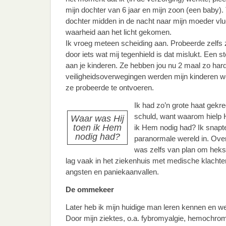
mijn dochter van 6 jaar en mijn zoon (een baby).
dochter midden in de nacht naar mijn moeder vluc
waarheid aan het licht gekomen.
Ik vroeg meteen scheiding aan. Probeerde zelfs 
door iets wat mij tegenhield is dat mislukt. Een 
aan je kinderen. Ze hebben jou nu 2 maal zo hard
veiligheidsoverwegingen werden mijn kinderen 
ze probeerde te ontvoeren.
Ik had zo’n grote haat gekr
schuld, want waarom hielp H
Waar was Hij
toen ik Hem
ik Hem nodig had? Ik snapte
nodig had?
paranormale wereld in. Over
was zelfs van plan om heks 
lag vaak in het ziekenhuis met medische klachte
angsten en paniekaanvallen.
De ommekeer
Later heb ik mijn huidige man leren kennen en we z
Door mijn ziektes, o.a. fybromyalgie, hemochrom