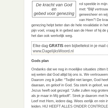
rol speelde in mij
De kracht van God
en
met: “Blijf vertrou
gebed voor genezing
geneesheer en wij 
van Hem”! De kra
genezing helpt beter dan de hele revalidatie in he
pijn voel, vraag ik in gebed aan de Heer of hij de
het dan ook werkelijk weg.
Elke dag
GRATIS
een bijbeltekst in je mail 
www.DagelijksWoord.nl
Gods plan
Ondanks dat we nog in moeilijke situaties zitten 
wij weten dat God altijd bij ons is. We vertrouw
Daarom zeg ik jullie: “Twijfel niet langer, God he
daaraan, en geloof in God. Sta sterk in geloof, wa
Jezus heeft ooit gezegd: “Jullie zullen nog grote
als je maar in Mij gelooft”. Strek je daarom met h
Leef met Hem, iedere dag. Wees eerlijk en rein i
leiden. HIJ HEEFT ALLES ONDER CONTROLE 