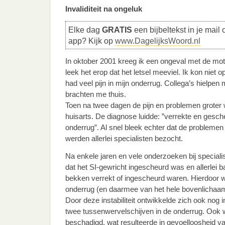
Invaliditeit na ongeluk
Elke dag
GRATIS
een bijbeltekst in je mail 
app? Kijk op
www.DagelijksWoord.nl
In oktober 2001 kreeg ik een ongeval met de motor
leek het erop dat het letsel meeviel. Ik kon niet 
had veel pijn in mijn onderrug. Collega’s hielpen
brachten me thuis.
Toen na twee dagen de pijn en problemen groter 
huisarts. De diagnose luidde: ”verrekte en gesch
onderrug”. Al snel bleek echter dat de problemen
werden allerlei specialisten bezocht.
Na enkele jaren en vele onderzoeken bij specialis
dat het SI-gewricht ingescheurd was en allerlei 
bekken verrekt of ingescheurd waren. Hierdoor wa
onderrug (en daarmee van het hele bovenlichaa
Door deze instabiliteit ontwikkelde zich ook nog
twee tussenwervelschijven in de onderrug. Oo
beschadigd, wat resulteerde in gevoelloosheid va