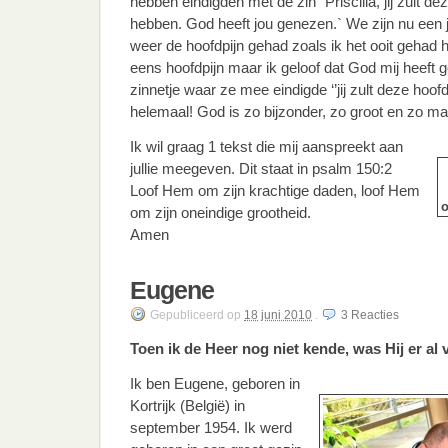
hebben eindigden met de zin `Priscilla, jij zult de
hebben. God heeft jou genezen.` We zijn nu een j
weer de hoofdpijn gehad zoals ik het ooit gehad 
eens hoofdpijn maar ik geloof dat God mij heeft 
zinnetje waar ze mee eindigde ‘’jij zult deze hoofd
helemaal! God is zo bijzonder, zo groot en zo ma
Ik wil graag 1 tekst die mij aanspreekt aan
jullie meegeven. Dit staat in psalm 150:2
Loof Hem om zijn krachtige daden, loof Hem
o
om zijn oneindige grootheid.
Amen
Eugene
Gepubliceerd
op
18 juni 2010
.
3
Reacties
Toen ik de Heer nog niet kende, was Hij er al
Ik ben Eugene, geboren in
Kortrijk (België) in
september 1954. Ik werd