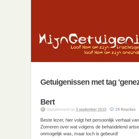
Getuigenissen met tag 'genez
Bert
Gepubliceerd
op
3 september 2010
.
29
Reacties
Beste lezer, hier volgt het persoonlijk verhaal va
Zomeren over wat volgens de behandelend arts
onmogelijk was, maar toch is gebeurd!