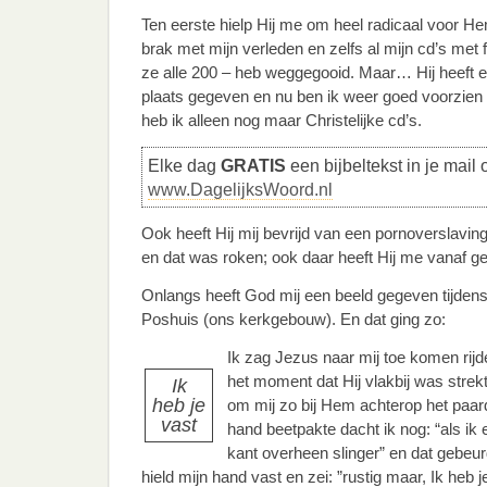
Ten eerste hielp Hij me om heel radicaal voor He
brak met mijn verleden en zelfs al mijn cd’s met
ze alle 200 – heb weggegooid. Maar… Hij heeft e
plaats gegeven en nu ben ik weer goed voorzien i
heb ik alleen nog maar Christelijke cd’s.
Elke dag
GRATIS
een bijbeltekst in je mail 
www.DagelijksWoord.nl
Ook heeft Hij mij bevrijd van een pornoverslavin
en dat was roken; ook daar heeft Hij me vanaf g
Onlangs heeft God mij een beeld gegeven tijdens
Poshuis (ons kerkgebouw). En dat ging zo:
Ik zag Jezus naar mij toe komen rij
het moment dat Hij vlakbij was strekte
Ik
heb je
om mij zo bij Hem achterop het paard t
vast
hand beetpakte dacht ik nog: “als ik
kant overheen slinger” en dat gebeu
hield mijn hand vast en zei: ”rustig maar, Ik heb j