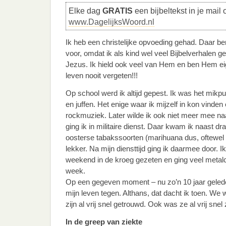
Elke dag
GRATIS
een bijbeltekst in je mail 
www.DagelijksWoord.nl
Ik heb een christelijke opvoeding gehad. Daar be
voor, omdat ik als kind wel veel Bijbelverhalen 
Jezus. Ik hield ook veel van Hem en ben Hem eig
leven nooit vergeten!!!
Op school werd ik altijd gepest. Ik was het mikp
en juffen. Het enige waar ik mijzelf in kon vinden
rockmuziek. Later wilde ik ook niet meer mee na
ging ik in militaire dienst. Daar kwam ik naast d
oosterse tabakssoorten (marihuana dus, oftewel w
lekker. Na mijn diensttijd ging ik daarmee door. I
weekend in de kroeg gezeten en ging veel metalc
week.
Op een gegeven moment – nu zo’n 10 jaar gele
mijn leven tegen. Althans, dat dacht ik toen. We
zijn al vrij snel getrouwd. Ook was ze al vrij snel
In de greep van ziekte