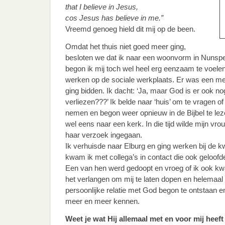
that I believe in Jesus,
cos Jesus has believe in me.”
Vreemd genoeg hield dit mij op de been.
Omdat het thuis niet goed meer ging,
besloten we dat ik naar een woonvorm in Nunspe
begon ik mij toch wel heel erg eenzaam te voele
werken op de sociale werkplaats. Er was een meis
ging bidden. Ik dacht: ‘Ja, maar God is er ook no
verliezen???’ Ik belde naar ‘huis’ om te vragen of
nemen en begon weer opnieuw in de Bijbel te lezen
wel eens naar een kerk. In die tijd wilde mijn vr
haar verzoek ingegaan.
Ik verhuisde naar Elburg en ging werken bij de 
kwam ik met collega’s in contact die ook geloof
Een van hen werd gedoopt en vroeg of ik ook kw
het verlangen om mij te laten dopen en helemaa
persoonlijke relatie met God begon te ontstaan e
meer en meer kennen.
Weet je wat Hij allemaal met en voor mij heef