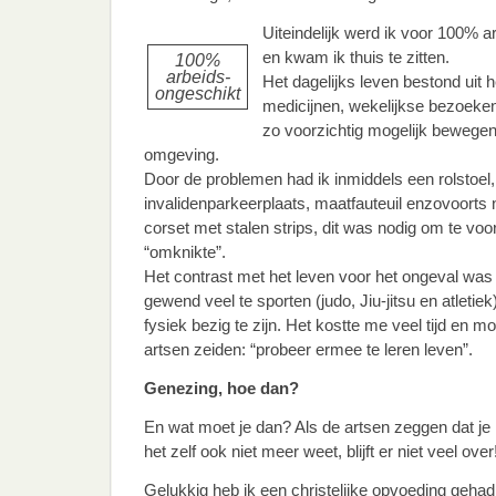
Uiteindelijk werd ik voor 100% 
en kwam ik thuis te zitten.
100%
arbeids-
Het dagelijks leven bestond uit
ongeschikt
medicijnen, wekelijkse bezoeken
zo voorzichtig mogelijk bewege
omgeving.
Door de problemen had ik inmiddels een rolstoel
invalidenparkeerplaats, maatfauteuil enzovoorts 
corset met stalen strips, dit was nodig om te vo
“omknikte”.
Het contrast met het leven voor het ongeval was
gewend veel te sporten (judo, Jiu-jitsu en atletie
fysiek bezig te zijn. Het kostte me veel tijd en 
artsen zeiden: “probeer ermee te leren leven”.
Genezing, hoe dan?
En wat moet je dan? Als de artsen zeggen dat je 
het zelf ook niet meer weet, blijft er niet veel over
Gelukkig heb ik een christelijke opvoeding gehad 