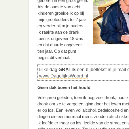
geboren in een groot gezin.
Als de oudste van acht
kinderen groeide ik op bij
mijn grootouders tot 7 jaar
en verder bij mijn ouders.
Ik raakte aan de drank
toen ik ongeveer 18 was
en dat duurde ongeveer
tien jaar. Op dat punt
begint dit verhaal.
Elke dag
GRATIS
een bijbeltekst in je mail 
www.DagelijksWoord.nl
Geen dak boven het hoofd
Vele jaren geleden, toen ik nog veel dronk, had i
dronk om ze te vergeten, ging door het leven me
er op los. Een leven vol alcohol, zedeloosheid e
dingen die een normaal mens zouden afschrikke
Ik leefde er maar op los, leefde van de straat e