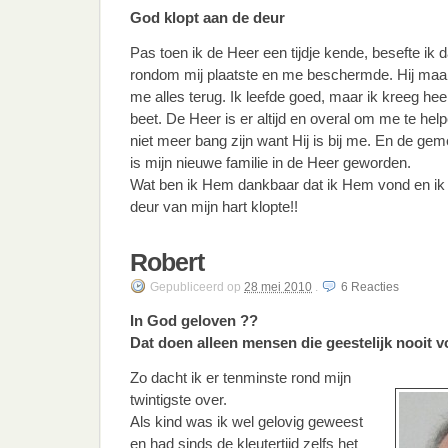
God klopt aan de deur
Pas toen ik de Heer een tijdje kende, besefte ik da
rondom mij plaatste en me beschermde. Hij maa
me alles terug. Ik leefde goed, maar ik kreeg heel 
beet. De Heer is er altijd en overal om me te hel
niet meer bang zijn want Hij is bij me. En de ge
is mijn nieuwe familie in de Heer geworden.
Wat ben ik Hem dankbaar dat ik Hem vond en ik
deur van mijn hart klopte!!
Robert
Gepubliceerd
op
28 mei 2010
.
6
Reacties
In God geloven ??
Dat doen alleen mensen die geestelijk nooit
Zo dacht ik er tenminste rond mijn
twintigste over.
Als kind was ik wel gelovig geweest
en had sinds de kleutertijd zelfs het