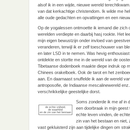
alsof ik in een wijde, nieuwe wereld terechtkwam, 
van dat kerkachtige christendom. Ik wilde me 
alle oude gedachten en opvattingen en een nieuw
Op de yogalessen ontmoette ik iemand die zich ook
werelden verdiepte en daarbij hasj rookte. Het l
mijn eigen bewustzijn onder invloed van geestve
veranderen, terwijl ik er zelf toeschouwer van ble
en later LSD in te nemen. Was hevig enthousiast o
ontdekte en stortte me in de wereld van de ooster
Tibetaanse dodenboek maakte diepe indruk op me
Chinees orakelboek. Ook de tarot en het zenboe
aan. En daarnaast snuffelde ik aan de wereld van
antroposofie, de Indiaanse mescalinewereld enz.
verschrikkelijke geestelijke dorst.
Soms zonderde ik me af in d
de echte vrijheid,
een doorbraak in mijn geest 
de waarheid
en de zin van het bestaan
echte leven vinden, de echte
zin van het bestaan en niet,
vast gekluisterd zijn aan tijdelijke dingen om str