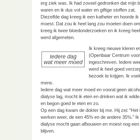
erg ziek was. Ik had zoveel gedronken dat mijn 
waren en ik dus vol water en giftige stoffen zat.
Diezelfde dag kreeg ik een katheter en hoorde ik 
moest. Dat zou ik heel lang zou moeten doen om i
kreeg ik twee bloedonderzoeken en ik kreeg heel 
werd afgemeten.
Ik kreeg nieuwe kleren 
(Openbaar Centrum voor
Iedere dag
wat meer moed
ingeschreven. Iedere wee
werd ik heel goed verzor
bezoek te krijgen. Ik vo
mens.
Iedere dag wat meer moed en vooral geen alcoho
dialyse lag, mocht ik eten en drinken wat ik wilde. 
en begon goed te eten en zo.
Op een dag kwam de dokter bij me. Hij zei: “Het 
werken weer, de een 45% en de andere 35%.” Ik k
dialyse mocht gaan afbouwen en moest nog een 
blijven.