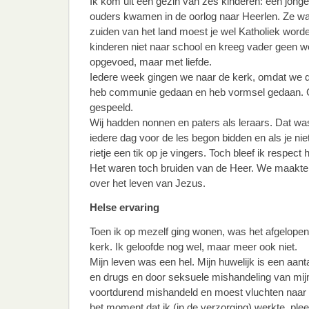
Ik kom uit een gezin van zes kinderen: een jongen
ouders kwamen in de oorlog naar Heerlen. Ze w
zuiden van het land moest je wel Katholiek word
kinderen niet naar school en kreeg vader geen w
opgevoed, maar met liefde.
Iedere week gingen we naar de kerk, omdat we d
heb communie gedaan en heb vormsel gedaan. God
gespeeld.
Wij hadden nonnen en paters als leraars. Dat w
iedere dag voor de les begon bidden en als je nie
rietje een tik op je vingers. Toch bleef ik respe
Het waren toch bruiden van de Heer. We maakte
over het leven van Jezus.
Helse ervaring
Toen ik op mezelf ging wonen, was het afgelope
kerk. Ik geloofde nog wel, maar meer ook niet.
Mijn leven was een hel. Mijn huwelijk is een aant
en drugs en door seksuele mishandeling van mijn
voortdurend mishandeld en moest vluchten naar bl
het moment dat ik (in de verzorging) werkte, ple