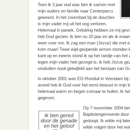
Toen ik 3 jaar oud was ben ik samen met
mijn ouders en familie naar Centerparcs
geweest. In het zwembad bij de douches
is mijn vader mij uit het oog verloren.
Helemaal in paniek. Gelukkig hebben ze mij gevo
heb God gezien. Ik ben nu 20 jaar en als ik eraan
weer voor me. Ik zag een man (Jezus) die met ee
kom maar! Twee wijd geopende armen stonden kla
kant op en ineens stond ik op het randje van het
tegen mijn vader heb gezegd is: ik heb Jezus gezi
sindsdien nooit getwijfeld aan het bestaan van G
In oktober 2001 was EO-Ronduit in Veendam bij 
avond heb ik God voor het eerst bewust in mijn l
helemaal warm en begon zomaar te huilen. Ik he
gegeven.
Op 7 november 2004 ben 
Baptistengemeente door
Ik ben gered
door de genade
gedoopt. Ik wilde mij la
en het geloof
wilde volgen door het wat