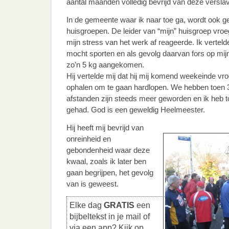
aantal maanden volledig bevrijd van deze verslav
In de gemeente waar ik naar toe ga, wordt ook 
huisgroepen. De leider van “mijn” huisgroep vroe
mijn stress van het werk af reageerde. Ik verteld
mocht sporten en als gevolg daarvan fors op mijn 
zo’n 5 kg aangekomen.
Hij vertelde mij dat hij mij komend weekeinde vr
ophalen om te gaan hardlopen. We hebben toen 
afstanden zijn steeds meer geworden en ik heb 
gehad. God is een geweldig Heelmeester.
Hij heeft mij bevrijd van
onreinheid en
gebondenheid waar deze
kwaal, zoals ik later ben
gaan begrijpen, het gevolg
van is geweest.
Elke dag
GRATIS
een
bijbeltekst in je mail of
via een app? Kijk op