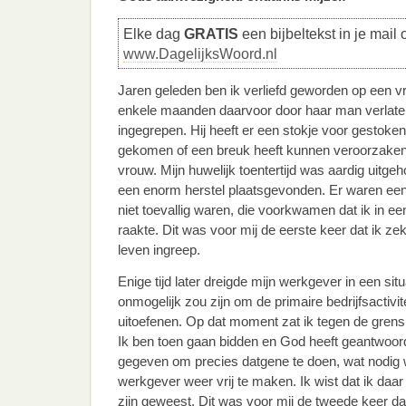
Elke dag
GRATIS
een bijbeltekst in je mail 
www.DagelijksWoord.nl
Jaren geleden ben ik verliefd geworden op een v
enkele maanden daarvoor door haar man verlate
ingegrepen. Hij heeft er een stokje voor gestoken d
gekomen of een breuk heeft kunnen veroorzaken i
vrouw. Mijn huwelijk toentertijd was aardig uitgeh
een enorm herstel plaatsgevonden. Er waren een 
niet toevallig waren, die voorkwamen dat ik in ee
raakte. Dit was voor mij de eerste keer dat ik zek
leven ingreep.
Enige tijd later dreigde mijn werkgever in een sit
onmogelijk zou zijn om de primaire bedrijfsactivi
uitoefenen. Op dat moment zat ik tegen de gren
Ik ben toen gaan bidden en God heeft geantwoord:
gegeven om precies datgene te doen, wat nodig
werkgever weer vrij te maken. Ik wist dat ik daar z
zijn geweest. Dit was voor mij de tweede keer dat