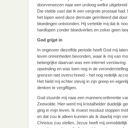
doorverwezen naar een uroloog welke uitgebreid
Die stelde vast dat ik een vergrote prostaat had.
het lopen werd deze dermate geïrriteerd dat doo
bloedingen ontstonden. Hij vertelde mij dat ik n
hardlopen zonder bloedverlies en zeker geen lan
God grijpt in
In ongeveer diezelfde periode heeft God mij laten 
leven onreinheden bevonden, waar ik mij van m
belangrijke daarvan was een internet verslaving.
opwinding en was toen nog in de veronderstelling
grenzen niet overschreed – het nog redelijk acc
Het hield mij echter stevig in zijn greep en eigenl
denken te vergiftigen.
God stuurde mij naar een mannenconferentie van d
Zeewolde. Hier werd mij kristalhelder duidelijk g
ging in mijn leven. Ik moest resoluut stoppen m
en dat zou ik alleen kunnen als ik daarbij mijn v
Christus zou stellen. Jezus heeft mij onmiddelli