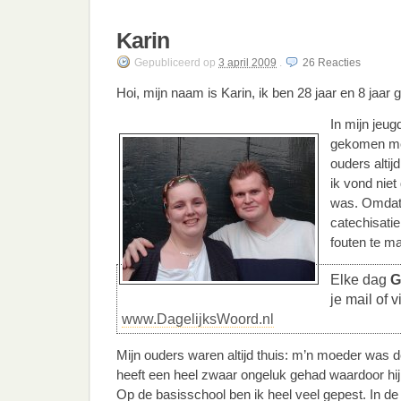
Karin
Gepubliceerd
op
3 april 2009
.
26
Reacties
Hoi, mijn naam is Karin, ik ben 28 jaar en 8 jaar 
In mijn jeug
gekomen met
ouders altij
ik vond niet
was. Omdat 
catechisatie
fouten te m
Elke dag
G
je mail of 
www.DagelijksWoord.nl
Mijn ouders waren altijd thuis: m’n moeder was d
heeft een heel zwaar ongeluk gehad waardoor hij
Op de basisschool ben ik heel veel gepest. In de l