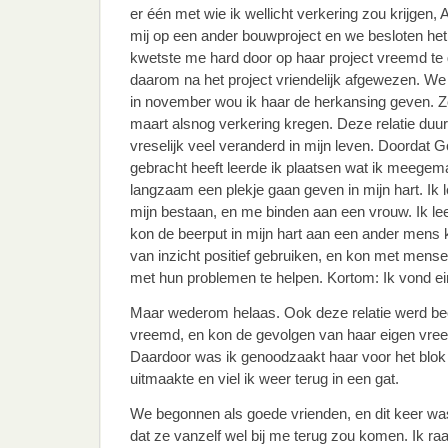
er één met wie ik wellicht verkering zou krijgen, A
mij op een ander bouwproject en we besloten het 
kwetste me hard door op haar project vreemd te 
daarom na het project vriendelijk afgewezen. We
in november wou ik haar de herkansing geven. Z
maart alsnog verkering kregen. Deze relatie du
vreselijk veel veranderd in mijn leven. Doordat 
gebracht heeft leerde ik plaatsen wat ik meegema
langzaam een plekje gaan geven in mijn hart. Ik 
mijn bestaan, en me binden aan een vrouw. Ik le
kon de beerput in mijn hart aan een ander mens kwi
van inzicht positief gebruiken, en kon met men
met hun problemen te helpen. Kortom: Ik vond ei
Maar wederom helaas. Ook deze relatie werd beë
vreemd, en kon de gevolgen van haar eigen vree
Daardoor was ik genoodzaakt haar voor het blok 
uitmaakte en viel ik weer terug in een gat.
We begonnen als goede vrienden, en dit keer was
dat ze vanzelf wel bij me terug zou komen. Ik raa