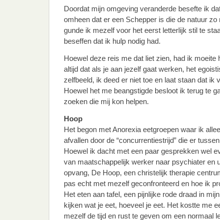
Doordat mijn omgeving veranderde besefte ik dat
omheen dat er een Schepper is die de natuur zo
gunde ik mezelf voor het eerst letterlijk stil te sta
beseffen dat ik hulp nodig had.
Hoewel deze reis me dat liet zien, had ik moeite 
altijd dat als je aan jezelf gaat werken, het egoist
zelfbeeld, ik deed er niet toe en laat staan dat i
Hoewel het me beangstigde besloot ik terug te ga
zoeken die mij kon helpen.
Hoop
Het begon met Anorexia eetgroepen waar ik alle
afvallen door de “concurrentiestrijd” die er tusse
Hoewel ik dacht met een paar gesprekken wel ev
van maatschappelijk werker naar psychiater en ui
opvang, De Hoop, een christelijk therapie centru
pas echt met mezelf geconfronteerd en hoe ik pr
Het eten aan tafel, een pijnlijke rode draad in mi
kijken wat je eet, hoeveel je eet. Het kostte me ee
mezelf de tijd en rust te geven om een normaal l