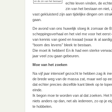
en de zin van het bestaan
echte leven vinden, de echte
zin van het bestaan en niet,
vast gekluisterd zijn aan tijdelijke dingen om str
gaan.
De avond van ons huwelijk sloeg ik zomaar de Bij
scheppingsverhaal en het viel me voor het eerst
van kennis van goed en kwaad (waar ik al aardi
“boom des levens” bleek te bestaan.
Die moet ik hebben! En ik had een sterke verwa
jaar veel zou gaan gebeuren.
Moe van het zoeken
Na vijf jaar intensief gezocht te hebben zag ik in
de brede weg van de massa zat, maar wel op een 
dat echter precies dezelfde kant bleek op te lop
einde.
Ik begon moe te worden van al dat zoeken. Het 
niets anders op dan, net als iedereen, zo op je e
te hobbelen.