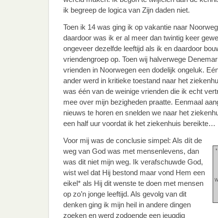
ik begreep de logica van Zijn daden niet.
Toen ik 14 was ging ik op vakantie naar Noorweg
daardoor was ik er al meer dan twintig keer gewe
ongeveer dezelfde leeftijd als ik en daardoor bo
vriendengroep op. Toen wij halverwege Denemar
vrienden in Noorwegen een dodelijk ongeluk. Eé
ander werd in kritieke toestand naar het ziekenh
was één van de weinige vrienden die ik echt vert
mee over mijn bezigheden praatte. Eenmaal aan
nieuws te horen en snelden we naar het ziekenhu
een half uur voordat ik het ziekenhuis bereikte…
Voor mij was de conclusie simpel: Als dít de
weg van God was met mensenlevens, dan
*
was dit niet mijn weg. Ik verafschuwde God,
wist wel dat Hij bestond maar vond Hem een
W
eikel* als Hij dit wenste te doen met mensen
op zo’n jonge leeftijd. Als gevolg van dit
denken ging ik mijn heil in andere dingen
zoeken en werd zodoende een jeugdig