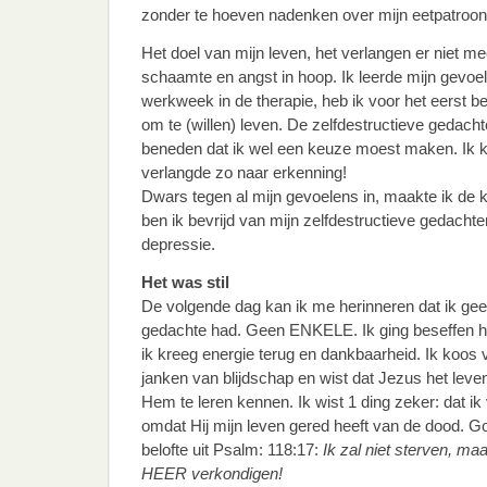
zonder te hoeven nadenken over mijn eetpatroon
Het doel van mijn leven, het verlangen er niet me
schaamte en angst in hoop. Ik leerde mijn gevoel
werkweek in de therapie, heb ik voor het eerst be
om te (willen) leven. De zelfdestructieve gedac
beneden dat ik wel een keuze moest maken. Ik k
verlangde zo naar erkenning!
Dwars tegen al mijn gevoelens in, maakte ik de 
ben ik bevrijd van mijn zelfdestructieve gedach
depressie.
Het was stil
De volgende dag kan ik me herinneren dat ik ge
gedachte had. Geen ENKELE. Ik ging beseffen h
ik kreeg energie terug en dankbaarheid. Ik koos 
janken van blijdschap en wist dat Jezus het le
Hem te leren kennen. Ik wist 1 ding zeker: dat ik
omdat Hij mijn leven gered heeft van de dood. G
belofte uit Psalm: 118:17:
Ik zal niet sterven, ma
HEER verkondigen!