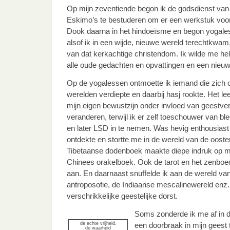
Op mijn zeventiende begon ik de godsdienst va
Eskimo’s te bestuderen om er een werkstuk voo
Dook daarna in het hindoeïsme en begon yogale
alsof ik in een wijde, nieuwe wereld terechtkwam, 
van dat kerkachtige christendom. Ik wilde me 
alle oude gedachten en opvattingen en een nieuw
Op de yogalessen ontmoette ik iemand die zich ook
werelden verdiepte en daarbij hasj rookte. Het l
mijn eigen bewustzijn onder invloed van geestve
veranderen, terwijl ik er zelf toeschouwer van ble
en later LSD in te nemen. Was hevig enthousiast o
ontdekte en stortte me in de wereld van de ooster
Tibetaanse dodenboek maakte diepe indruk op me
Chinees orakelboek. Ook de tarot en het zenboe
aan. En daarnaast snuffelde ik aan de wereld van
antroposofie, de Indiaanse mescalinewereld enz.
verschrikkelijke geestelijke dorst.
Soms zonderde ik me af in d
de echte vrijheid,
een doorbraak in mijn geest 
de waarheid