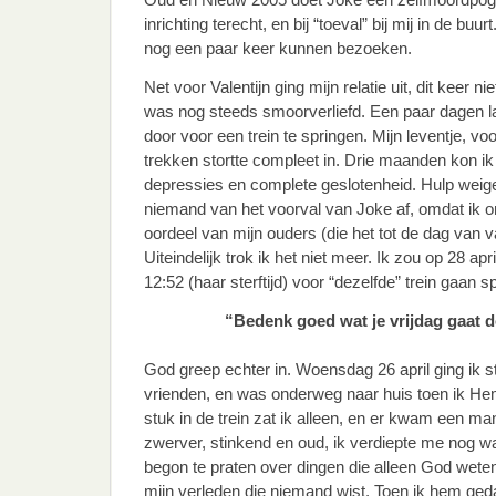
inrichting terecht, en bij “toeval” bij mij in de bu
nog een paar keer kunnen bezoeken.
Net voor Valentijn ging mijn relatie uit, dit keer n
was nog steeds smoorverliefd. Een paar dagen l
door voor een trein te springen. Mijn leventje, vo
trekken stortte compleet in. Drie maanden kon i
depressies en complete geslotenheid. Hulp weiger
niemand van het voorval van Joke af, omdat ik o
oordeel van mijn ouders (die het tot de dag van 
Uiteindelijk trok ik het niet meer. Ik zou op 28 ap
12:52 (haar sterftijd) voor “dezelfde” trein gaan s
“Bedenk goed wat je vrijdag gaat 
God greep echter in. Woensdag 26 april ging ik 
vrienden, en was onderweg naar huis toen ik Hem
stuk in de trein zat ik alleen, en er kwam een ma
zwerver, stinkend en oud, ik verdiepte me nog wat
begon te praten over dingen die alleen God weten
mijn verleden die niemand wist. Toen ik hem gedag