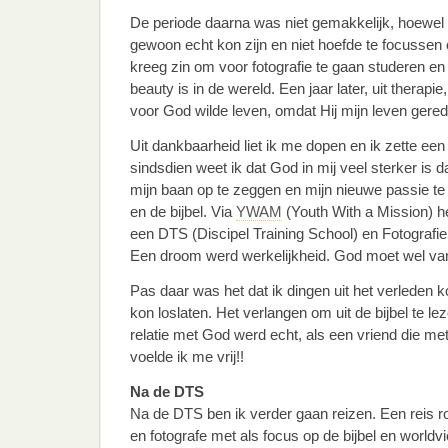
De periode daarna was niet gemakkelijk, hoewel h
gewoon echt kon zijn en niet hoefde te focussen
kreeg zin om voor fotografie te gaan studeren en
beauty is in de wereld. Een jaar later, uit therapie,
voor God wilde leven, omdat Hij mijn leven gered
Uit dankbaarheid liet ik me dopen en ik zette e
sindsdien weet ik dat God in mij veel sterker is 
mijn baan op te zeggen en mijn nieuwe passie te 
en de bijbel. Via
YWAM
(Youth With a Mission) 
een DTS (Discipel Training School) en Fotografie
Een droom werd werkelijkheid. God moet wel va
Pas daar was het dat ik dingen uit het verleden
kon loslaten. Het verlangen om uit de bijbel te l
relatie met God werd echt, als een vriend die met
voelde ik me vrij!!
Na de DTS
Na de DTS ben ik verder gaan reizen. Een reis r
en fotografe met als focus op de bijbel en worldv