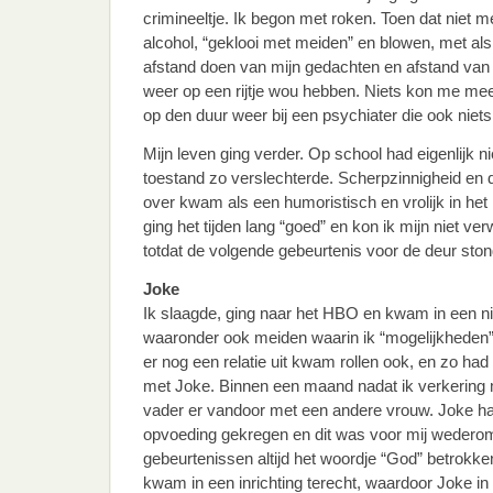
crimineeltje. Ik begon met roken. Toen dat niet
alcohol, “geklooi met meiden” en blowen, met als
afstand doen van mijn gedachten en afstand van 
weer op een rijtje wou hebben. Niets kon me mee
op den duur weer bij een psychiater die ook niet
Mijn leven ging verder. Op school had eigenlijk 
toestand zo verslechterde. Scherpzinnigheid en 
over kwam als een humoristisch en vrolijk in het
ging het tijden lang “goed” en kon ik mijn niet ve
totdat de volgende gebeurtenis voor de deur ston
Joke
Ik slaagde, ging naar het HBO en kwam in een n
waaronder ook meiden waarin ik “mogelijkheden
er nog een relatie uit kwam rollen ook, en zo ha
met Joke. Binnen een maand nadat ik verkering 
vader er vandoor met een andere vrouw. Joke ha
opvoeding gekregen en dit was voor mij wederom 
gebeurtenissen altijd het woordje “God” betrokk
kwam in een inrichting terecht, waardoor Joke in