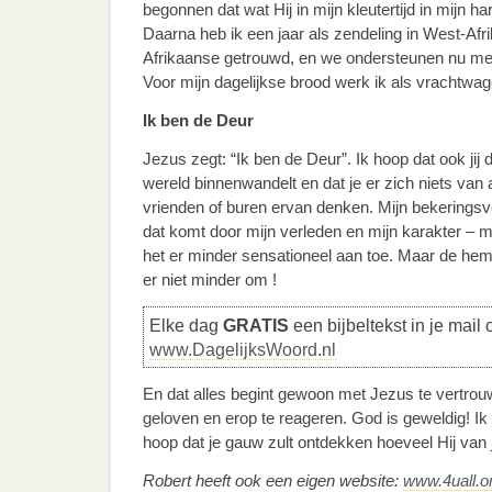
begonnen dat wat Hij in mijn kleutertijd in mijn ha
Daarna heb ik een jaar als zendeling in West-Afr
Afrikaanse getrouwd, en we ondersteunen nu men
Voor mijn dagelijkse brood werk ik als vrachtwag
Ik ben de Deur
Jezus zegt: “Ik ben de Deur”. Ik hoop dat ook jij 
wereld binnenwandelt en dat je er zich niets van a
vrienden of buren ervan denken. Mijn bekeringsve
dat komt door mijn verleden en mijn karakter – 
het er minder sensationeel aan toe. Maar de hem
er niet minder om !
Elke dag
GRATIS
een bijbeltekst in je mail 
www.DagelijksWoord.nl
En dat alles begint gewoon met Jezus te vertrou
geloven en erop te reageren. God is geweldig! I
hoop dat je gauw zult ontdekken hoeveel Hij van 
Robert heeft ook een eigen website:
www.4uall.o