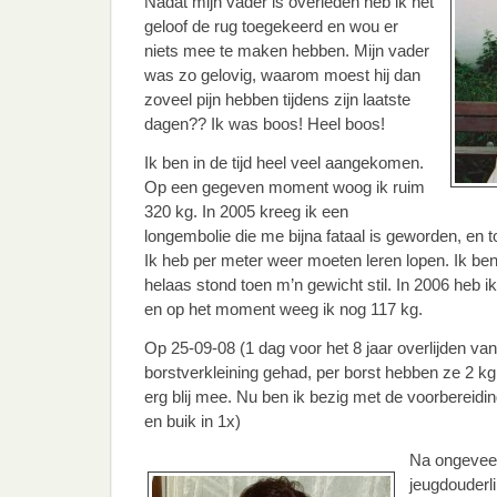
Nadat mijn vader is overleden heb ik het
geloof de rug toegekeerd en wou er
niets mee te maken hebben. Mijn vader
was zo gelovig, waarom moest hij dan
zoveel pijn hebben tijdens zijn laatste
dagen?? Ik was boos! Heel boos!
Ik ben in de tijd heel veel aangekomen.
Op een gegeven moment woog ik ruim
320 kg. In 2005 kreeg ik een
longembolie die me bijna fataal is geworden, en t
Ik heb per meter weer moeten leren lopen. Ik ben
helaas stond toen m’n gewicht stil. In 2006 heb 
en op het moment weeg ik nog 117 kg.
Op 25-09-08 (1 dag voor het 8 jaar overlijden van
borstverkleining gehad, per borst hebben ze 2 kg 
erg blij mee. Nu ben ik bezig met de voorbereidin
en buik in 1x)
Na ongeveer
jeugdouderl