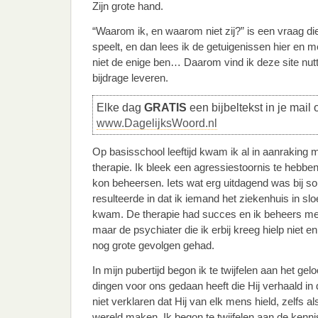
Zijn grote hand.
“Waarom ik, en waarom niet zij?” is een vraag 
speelt, en dan lees ik de getuigenissen hier en me
niet de enige ben… Daarom vind ik deze site nutti
bijdrage leveren.
Elke dag
GRATIS
een bijbeltekst in je mail 
www.DagelijksWoord.nl
Op basisschool leeftijd kwam ik al in aanraking 
therapie. Ik bleek een agressiestoornis te hebbe
kon beheersen. Iets wat erg uitdagend was bij s
resulteerde in dat ik iemand het ziekenhuis in slo
kwam. De therapie had succes en ik beheers meze
maar de psychiater die ik erbij kreeg hielp niet en 
nog grote gevolgen gehad.
In mijn pubertijd begon ik te twijfelen aan het g
dingen voor ons gedaan heeft die Hij verhaald in 
niet verklaren dat Hij van elk mens hield, zelfs a
wereld maken. Ik begon te twijfelen aan de kenn