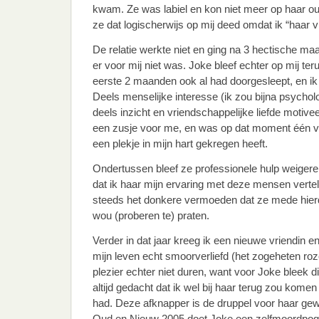
kwam. Ze was labiel en kon niet meer op haar ou
ze dat logischerwijs op mij deed omdat ik “haar v
De relatie werkte niet en ging na 3 hectische ma
er voor mij niet was. Joke bleef echter op mij ter
eerste 2 maanden ook al had doorgesleept, en ik 
Deels menselijke interesse (ik zou bijna psycho
deels inzicht en vriendschappelijke liefde motive
een zusje voor me, en was op dat moment één v
een plekje in mijn hart gekregen heeft.
Ondertussen bleef ze professionele hulp weigeren
dat ik haar mijn ervaring met deze mensen verte
steeds het donkere vermoeden dat ze mede hier
wou (proberen te) praten.
Verder in dat jaar kreeg ik een nieuwe vriendin e
mijn leven echt smoorverliefd (het zogeheten roz
plezier echter niet duren, want voor Joke bleek dit
altijd gedacht dat ik wel bij haar terug zou komen
had. Deze afknapper is de druppel voor haar gew
Oud en Nieuw 2005 doet Joke een zelfmoordpog