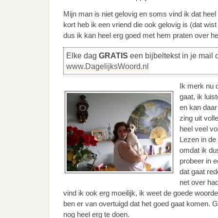
Mijn man is niet gelovig en soms vind ik dat heel
kort heb ik een vriend die ook gelovig is (dat wis
dus ik kan heel erg goed met hem praten over het
Elke dag
GRATIS
een bijbeltekst in je mail 
www.DagelijksWoord.nl
Ik merk nu d
gaat, ik lui
en kan daar 
zing uit vol
heel veel v
Lezen in de 
omdat ik dus
probeer in e
dat gaat red
net over had
vind ik ook erg moeilijk, ik weet de goede woorde
ben er van overtuigd dat het goed gaat komen. Gr
nog heel erg te doen.