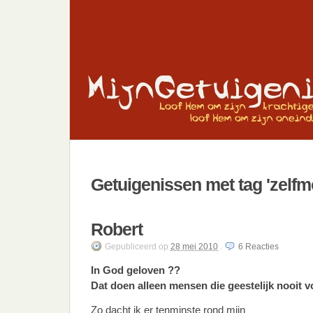
Getuigenissen met tag 'zelf
Robert
Gepubliceerd
op
28 mei 2010
.
6
Reacties
In God geloven ??
Dat doen alleen mensen die geestelijk nooit
Zo dacht ik er tenminste rond mijn