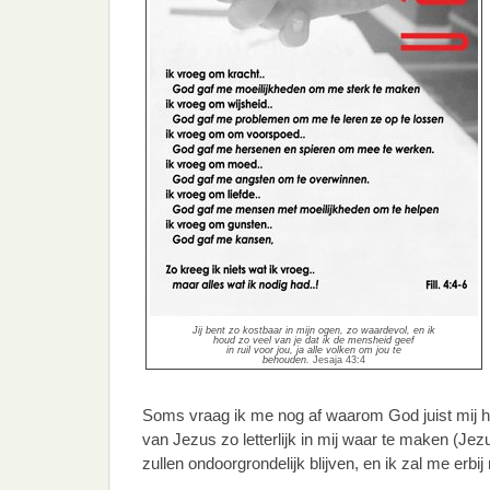
Jij bent zo kostbaar in mijn ogen, zo waardevol, en ik
houd zo veel van je dat ik de mensheid geef
in ruil voor jou, ja alle volken om jou te
behouden.
Jesaja 43:4
Soms vraag ik me nog af waarom God juist mij 
van Jezus zo letterlijk in mij waar te maken (Je
zullen ondoorgrondelijk blijven, en ik zal me erbi