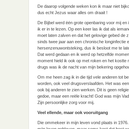
De daarop volgende weken kon ik maar niet bijk
dus echt Jezus waar alles om draait !
De Bijbel werd één grote openbaring voor mij en 
ik er in te lezen. Op een keer las ik dat als iemand
moet laten zalven en dat het gelovige gebed de z
sinds twee jaar aan een chronische longinfectie
hersenzenuwontsteking, dus ik besloot me te lat
Dat werd gedaan en ik werd op hetzelfde momen
moment hield ik ook op met roken en het kostte 
drugs was ik de nacht van mijn bekering opgeho
Om me heen zag ik in die tijd vele anderen tot 
worden, ook veel drugsverslaafden. Het was ee
ook bij anderen te zien werken. Dit is geen religi
gedoe, maar een reële kracht! God was mijn Vad
Zijn persoonlijke zorg voor mij.
Veel ellende, maar ook vooruitgang
Die ommekeer in mijn leven vond plaats in 1976.
mijn leven gebleven, maar soms kost dat best w