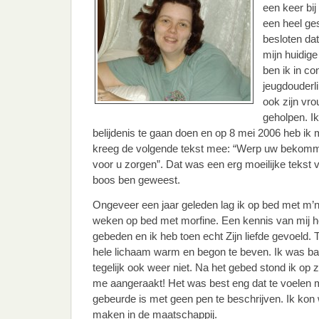
een keer bi
een heel ge
besloten da
mijn huidig
ben ik in c
jeugdouderli
ook zijn vro
geholpen. I
belijdenis te gaan doen en op 8 mei 2006 heb ik m
kreeg de volgende tekst mee: “Werp uw bekomme
voor u zorgen”. Dat was een erg moeilijke tekst 
boos ben geweest.
Ongeveer een jaar geleden lag ik op bed met m’n 
weken op bed met morfine. Een kennis van mij h
gebeden en ik heb toen echt Zijn liefde gevoeld. 
hele lichaam warm en begon te beven. Ik was 
tegelijk ook weer niet. Na het gebed stond ik op zo
me aangeraakt! Het was best eng dat te voelen
gebeurde is met geen pen te beschrijven. Ik kon
maken in de maatschappij.