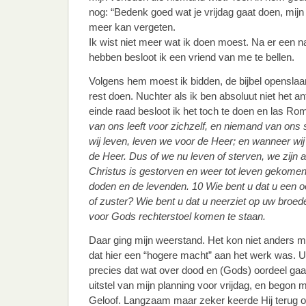
nog: “Bedenk goed wat je vrijdag gaat doen, mijn
meer kan vergeten.
Ik wist niet meer wat ik doen moest. Na er een n
hebben besloot ik een vriend van me te bellen.
Volgens hem moest ik bidden, de bijbel opensla
rest doen. Nuchter als ik ben absoluut niet het a
einde raad besloot ik het toch te doen en las Ro
van ons leeft voor zichzelf, en niemand van ons s
wij leven, leven we voor de Heer; en wanneer wij
de Heer. Dus of we nu leven of sterven, we zijn a
Christus is gestorven en weer tot leven gekome
doden en de levenden. 10 Wie bent u dat u een o
of zuster? Wie bent u dat u neerziet op uw broeder
voor Gods rechterstoel komen te staan.
Daar ging mijn weerstand. Het kon niet anders m
dat hier een “hogere macht” aan het werk was. U
precies dat wat over dood en (Gods) oordeel gaat
uitstel van mijn planning voor vrijdag, en begon 
Geloof. Langzaam maar zeker keerde Hij terug o