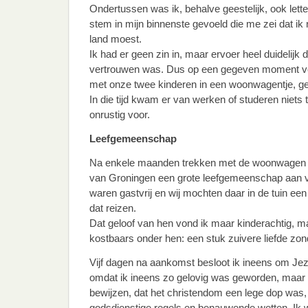
Ondertussen was ik, behalve geestelijk, ook lett
stem in mijn binnenste gevoeld die me zei dat ik
land moest.
Ik had er geen zin in, maar ervoer heel duidelijk
vertrouwen was. Dus op een gegeven moment ve
met onze twee kinderen in een woonwagentje, get
In die tijd kwam er van werken of studeren niets 
onrustig voor.
Leefgemeenschap
Na enkele maanden trekken met de woonwagen tr
van Groningen een grote leefgemeenschap aan
waren gastvrij en wij mochten daar in de tuin ee
dat reizen.
Dat geloof van hen vond ik maar kinderachtig, ma
kostbaars onder hen: een stuk zuivere liefde zon
Vijf dagen na aankomst besloot ik ineens om Je
omdat ik ineens zo gelovig was geworden, maar
bewijzen, dat het christendom een lege dop was, 
godsdienstige regels en benauwende wetten. Ik wi