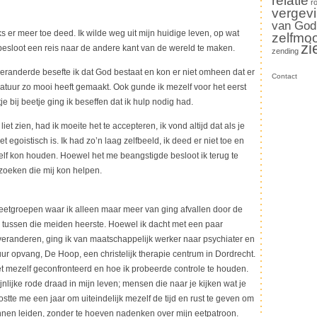
relatie
r
vergev
van God
s er meer toe deed. Ik wilde weg uit mijn huidige leven, op wat
zelfmo
zi
esloot een reis naar de andere kant van de wereld te maken.
zending
randerde besefte ik dat God bestaat en kon er niet omheen dat er
Contact
atuur zo mooi heeft gemaakt. Ook gunde ik mezelf voor het eerst
eetje bij beetje ging ik beseffen dat ik hulp nodig had.
et zien, had ik moeite het te accepteren, ik vond altijd dat als je
t egoistisch is. Ik had zo’n laag zelfbeeld, ik deed er niet toe en
zelf kon houden. Hoewel het me beangstigde besloot ik terug te
 zoeken die mij kon helpen.
eetgroepen waar ik alleen maar meer van ging afvallen door de
er tussen die meiden heerste. Hoewel ik dacht met een paar
eranderen, ging ik van maatschappelijk werker naar psychiater en
uur opvang, De Hoop, een christelijk therapie centrum in Dordrecht.
t mezelf geconfronteerd en hoe ik probeerde controle te houden.
ijnlijke rode draad in mijn leven; mensen die naar je kijken wat je
kostte me een jaar om uiteindelijk mezelf de tijd en rust te geven om
nnen leiden, zonder te hoeven nadenken over mijn eetpatroon.