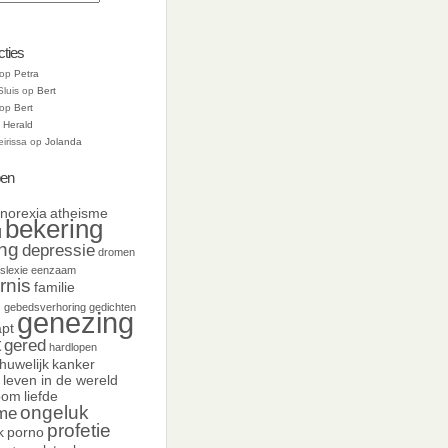
cties
op
Petra
Sluis
op
Bert
op
Bert
p
Herald
eirissa
op
Jolanda
en
norexia
atheisme
bekering
d
ing
depressie
dromen
slexie
eenzaam
rnis
familie
d
gebedsverhoring
gedichten
genezing
pt
t
gered
hardlopen
huwelijk
kanker
leven in de wereld
oom
liefde
ongeluk
sme
profetie
k
porno