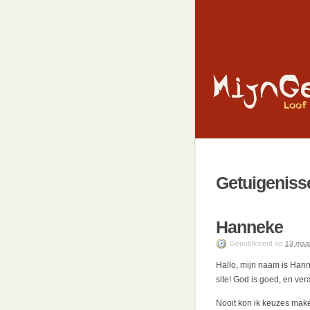
Getuigenisse
Hanneke
Gepubliceerd
op
13 maa
Hallo, mijn naam is Hann
site! God is goed, en ver
Nooit kon ik keuzes maken