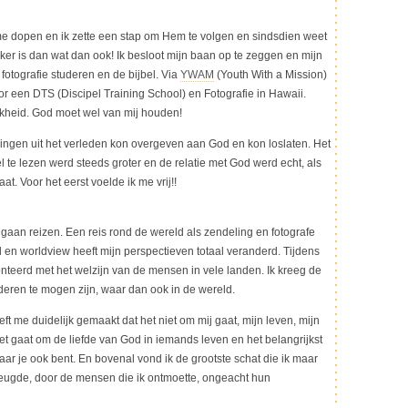
 me dopen en ik zette een stap om Hem te volgen en sindsdien weet
erker is dan wat dan ook! Ik besloot mijn baan op te zeggen en mijn
fotografie studeren en de bijbel. Via
YWAM
(Youth With a Mission)
 een DTS (Discipel Training School) en Fotografie in Hawaii.
kheid. God moet wel van mij houden!
dingen uit het verleden kon overgeven aan God en kon loslaten. Het
l te lezen werd steeds groter en de relatie met God werd echt, als
at. Voor het eerst voelde ik me vrij!!
gaan reizen. Een reis rond de wereld als zendeling en fotografe
l en worldview heeft mijn perspectieven totaal veranderd. Tijdens
onteerd met het welzijn van de mensen in vele landen. Ik kreeg de
eren te mogen zijn, waar dan ook in de wereld.
t me duidelijk gemaakt dat het niet om mij gaat, mijn leven, mijn
Het gaat om de liefde van God in iemands leven en het belangrijkst
aar je ook bent. En bovenal vond ik de grootste schat die ik maar
eugde, door de mensen die ik ontmoette, ongeacht hun