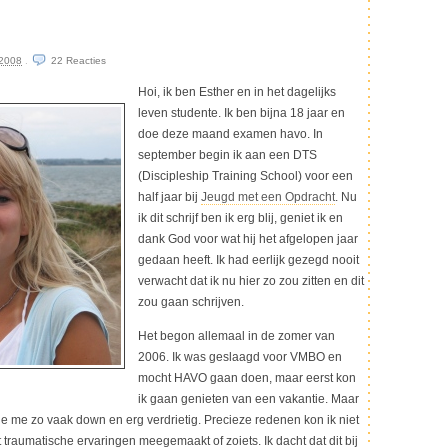
 2008
.
22
Reacties
Hoi, ik ben Esther en in het dagelijks
leven studente. Ik ben bijna 18 jaar en
doe deze maand examen havo. In
september begin ik aan een DTS
(Discipleship Training School) voor een
half jaar bij
Jeugd met een Opdracht
. Nu
ik dit schrijf ben ik erg blij, geniet ik en
dank God voor wat hij het afgelopen jaar
gedaan heeft. Ik had eerlijk gezegd nooit
verwacht dat ik nu hier zo zou zitten en dit
zou gaan schrijven.
Het begon allemaal in de zomer van
2006. Ik was geslaagd voor VMBO en
mocht HAVO gaan doen, maar eerst kon
ik gaan genieten van een vakantie. Maar
lde me zo vaak down en erg verdrietig. Precieze redenen kon ik niet
traumatische ervaringen meegemaakt of zoiets. Ik dacht dat dit bij