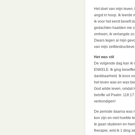
Het doel van mijn leven,
angst in hoop. Ik leerde 
ik voor het eerst beseft d
gedachten haalden me zo
omheen, ik verlangde zo
Dwars tegen al mijn gevo
van mijn zelfdestructiev
Het was stil
De volgende dag kan ik 
ENKELE. Ik ging beseffen
dankbaarheid. Ik koos vo
het leven was en was ben
God wilde leven, omdat H
belofte uit Psalm: 118:17
verkondigen!
De periode daarna was ni
kon zijn en niet hoefde t
te gaan studeren en hieri
therapie, wist ik 1 ding 