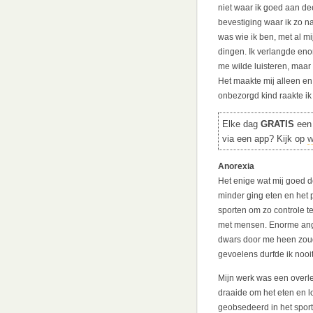
niet waar ik goed aan dee
bevestiging waar ik zo n
was wie ik ben, met al m
dingen. Ik verlangde en
me wilde luisteren, maar d
Het maakte mij alleen en 
onbezorgd kind raakte ik
Elke dag
GRATIS
een 
via een app? Kijk op
w
Anorexia
Het enige wat mij goed d
minder ging eten en het p
sporten om zo controle te
met mensen. Enorme angs
dwars door me heen zoude
gevoelens durfde ik nooit 
Mijn werk was een overle
draaide om het eten en lo
geobsedeerd in het spor