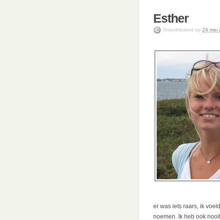
Esther
Gepubliceerd
op
24 mei
er was iets raars, ik voe
noemen. Ik heb ook nooit 