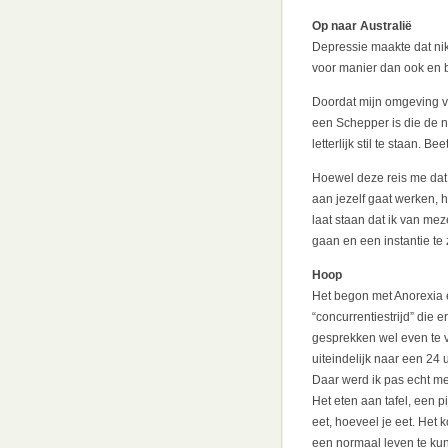
Op naar Australië
Depressie maakte dat nik
voor manier dan ook en b
Doordat mijn omgeving ve
een Schepper is die de n
letterlijk stil te staan. B
Hoewel deze reis me dat li
aan jezelf gaat werken, he
laat staan dat ik van me
gaan en een instantie te
Hoop
Het begon met Anorexia 
“concurrentiestrijd” die 
gesprekken wel even te v
uiteindelijk naar een 24 
Daar werd ik pas echt me
Het eten aan tafel, een p
eet, hoeveel je eet. Het 
een normaal leven te ku