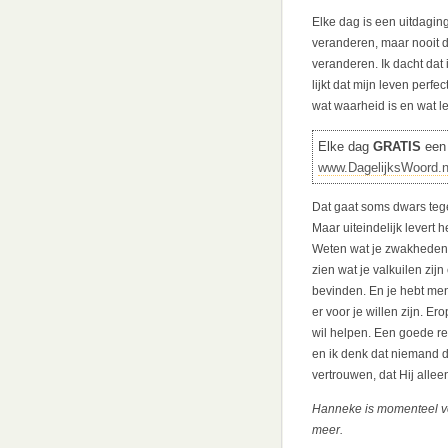
Elke dag is een uitdaging,
veranderen, maar nooit d
veranderen. Ik dacht dat 
lijkt dat mijn leven perfe
wat waarheid is en wat l
Elke dag
GRATIS
een 
www.DagelijksWoord.n
Dat gaat soms dwars tege
Maar uiteindelijk levert h
Weten wat je zwakheden z
zien wat je valkuilen zij
bevinden. En je hebt me
er voor je willen zijn. E
wil helpen. Een goede rel
en ik denk dat niemand d
vertrouwen, dat Hij allee
Hanneke is momenteel vo
meer.