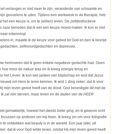
 het verlangen er niet meer te zijn, veranderde van schaamte en
mijn gevoelens te uiten. Tijdens een werkweek in de therapie, heb
at het een keuze is, om te (willen) leven. De zelfdestructieve
 naar beneden dat ik wel een keuze moest maken. Ik kon er niet
 naar erkenning!
elens in, maakte ik de keuze voor gebed tot God en ben ik bevrijd
e gedachten, zelfmoordgedachten en depressie.
me herinneren dat ik geen énkele negatieve gedachte had. Geen
 hoe mooi de natuur was en ik kreeg energie terug en
or het Leven. Ik kon wel janken van blijdschap en wist dat Jezus
ieuwd om Hem te leren kennen. Ik wist 1 ding zeker: dat ik voor
ij mijn leven gered heeft van de dood. God bevestigde dit met de
:
Ik zal niet sterven, maar leven en de daden van de HEER
et gemakkelijk, hoewel het steeds beter ging, en ik gewoon echt
e focussen op anderen om mij heen. Ik kreeg zin om voor fotografie
n te ontdekken wat beauty is in de wereld. Een jaar later, uit
zeker: dat ik voor God wilde leven, omdat Hij mijn leven gered heeft