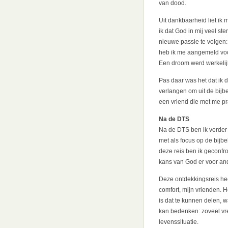
van dood.
Uit dankbaarheid liet ik
ik dat God in mij veel st
nieuwe passie te volgen: 
heb ik me aangemeld voor
Een droom werd werkelij
Pas daar was het dat ik 
verlangen om uit de bijbe
een vriend die met me pra
Na de DTS
Na de DTS ben ik verder 
met als focus op de bijbe
deze reis ben ik geconfr
kans van God er voor and
Deze ontdekkingsreis heef
comfort, mijn vrienden. 
is dat te kunnen delen, w
kan bedenken: zoveel vr
levenssituatie.