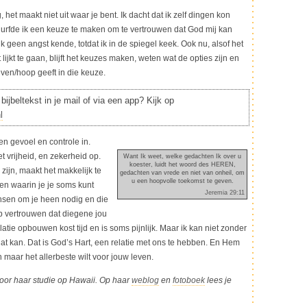
 het maakt niet uit waar je bent. Ik dacht dat ik zelf dingen kon
urfde ik een keuze te maken om te vertrouwen dat God mij kan
ik geen angst kende, totdat ik in de spiegel keek. Ook nu, alsof het
ct lijkt te gaan, blijft het keuzes maken, weten wat de opties zijn en
even/hoop geeft in die keuze.
bijbeltekst in je mail of via een app? Kijk op
l
n gevoel en controle in.
et vrijheid, en zekerheid op.
Want Ik weet, welke gedachten Ik over u
koester, luidt het woord des HEREN,
ijn, maakt het makkelijk te
gedachten van vrede en niet van onheil, om
u een hoopvolle toekomst te geven.
n en waarin je je soms kunt
Jeremia 29:11
nsen om je heen nodig en die
rop vertrouwen dat diegene jou
atie opbouwen kost tijd en is soms pijnlijk. Maar ik kan niet zonder
at kan. Dat is God’s Hart, een relatie met ons te hebben. En Hem
n maar het allerbeste wilt voor jouw leven.
or haar studie op Hawaii. Op haar
weblog
en
fotoboek
lees je