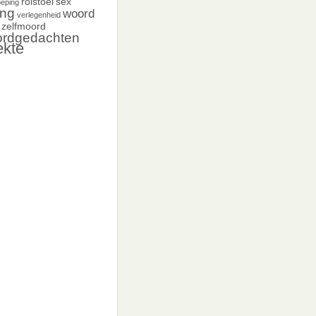
rolstoel
sex
oeping
ing
woord
verlegenheid
zelfmoord
ordgedachten
ekte