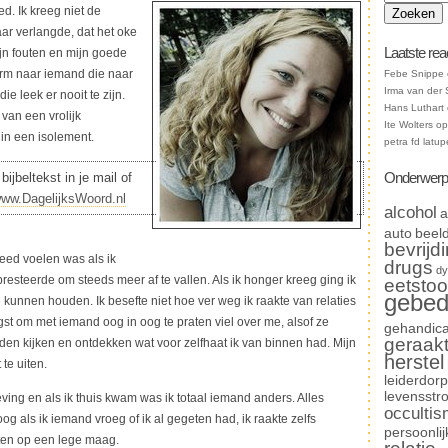
d. Ik kreeg niet de
aar verlangde, dat het oke
Laatste rea
ijn fouten en mijn goede
orm naar iemand die naar
Febe Snippe
Irma van der 
ie leek er nooit te zijn.
Hans Luthart
van een vrolijk
Ite Wolters
o
 in een isolement.
petra fd latup
Onderwerp
bijbeltekst in je mail of
ww.DagelijksWoord.nl
alcohol
a
auto
beel
bevrijd
eed voelen was als ik
drugs
dy
resteerde om steeds meer af te vallen. Als ik honger kreeg ging ik
eetstoo
gebe
 kunnen houden. Ik besefte niet hoe ver weg ik raakte van relaties
t om met iemand oog in oog te praten viel over me, alsof ze
gehandica
geraak
n kijken en ontdekken wat voor zelfhaat ik van binnen had. Mijn
herstel
te uiten.
leiderdorp
levensstr
ving en als ik thuis kwam was ik totaal iemand anders. Alles
occulti
og als ik iemand vroeg of ik al gegeten had, ik raakte zelfs
persoonlij
ten op een lege maag.