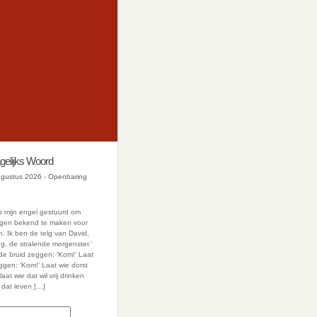
gelijks Woord
gustus 2026 - Openbaring
eb mijn engel gestuurd om
ingen bekend te maken voor
 Ik ben de telg van David,
ng, de stralende morgenster.’
e bruid zeggen: ‘Kom!’ Laat
eggen: ‘Kom!’ Laat wie dorst
aat wie dat wil vrij drinken
 dat leven […]