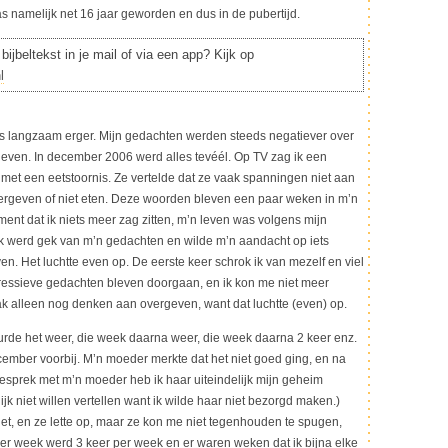
was namelijk net 16 jaar geworden en dus in de pubertijd.
bijbeltekst in je mail of via een app? Kijk op
l
es langzaam erger. Mijn gedachten werden steeds negatiever over
leven. In december 2006 werd alles tevéél. Op TV zag ik een
et een eetstoornis. Ze vertelde dat ze vaak spanningen niet aan
ergeven of niet eten. Deze woorden bleven een paar weken in m’n
ment dat ik niets meer zag zitten, m’n leven was volgens mijn
k werd gek van m’n gedachten en wilde m’n aandacht op iets
n. Het luchtte even op. De eerste keer schrok ik van mezelf en viel
pressieve gedachten bleven doorgaan, en ik kon me niet meer
k alleen nog denken aan overgeven, want dat luchtte (even) op.
de het weer, die week daarna weer, die week daarna 2 keer enz.
ember voorbij. M’n moeder merkte dat het niet goed ging, en na
sprek met m’n moeder heb ik haar uiteindelijk mijn geheim
lijk niet willen vertellen want ik wilde haar niet bezorgd maken.)
et, en ze lette op, maar ze kon me niet tegenhouden te spugen,
 per week werd 3 keer per week en er waren weken dat ik bijna elke