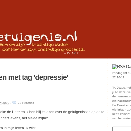
Da
zondag 09 au
n met tag 'depressie'
22:16-17
‘Ik, Jezus, h
jullie deze d
de gemeenten.
zijn nakomeli
rt 2009
.
22
Reacties
De Geest en d
wie luistert z
eke de Heer en ik ben blij te lezen over de getuigenissen op deze
heeft komen; l
andert levens, net als de mijne:
van het water
 in mijn leven. Ik wist