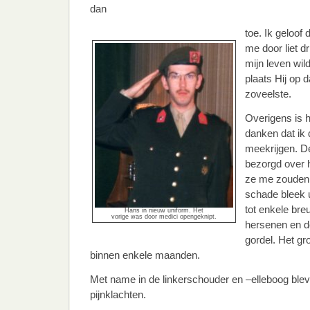
dan
toe. Ik geloof
me door liet dr
mijn leven wil
plaats Hij op 
zoveelste.
Overigens is 
danken dat ik
meekrijgen. D
bezorgd over h
ze me zouden
schade bleek ui
tot enkele bre
Hans in nieuw uniform. Het
vorige was door medici opengeknipt.
hersenen en de
gordel. Het gr
binnen enkele maanden.
Met name in de linkerschouder en –elleboog blev
pijnklachten.