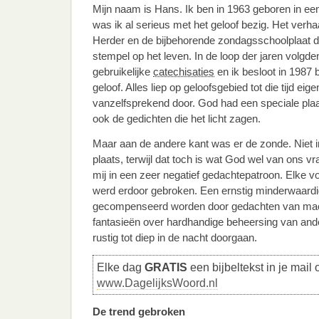
Mijn naam is Hans. Ik ben in 1963 geboren in een 
was ik al serieus met het geloof bezig. Het verh
Herder en de bijbehorende zondagsschoolplaat dr
stempel op het leven. In de loop der jaren volgde
gebruikelijke
catechisaties
en ik besloot in 1987 b
geloof. Alles liep op geloofsgebied tot die tijd eig
vanzelfsprekend door. God had een speciale plaat
ook de gedichten die het licht zagen.
Maar aan de andere kant was er de zonde. Niet i
plaats, terwijl dat toch is wat God wel van ons vra
mij in een zeer negatief gedachtepatroon. Elke 
werd erdoor gebroken. Een ernstig minderwaard
gecompenseerd worden door gedachten van mach
fantasieën over hardhandige beheersing van and
rustig tot diep in de nacht doorgaan.
Elke dag
GRATIS
een bijbeltekst in je mail 
www.DagelijksWoord.nl
De trend gebroken