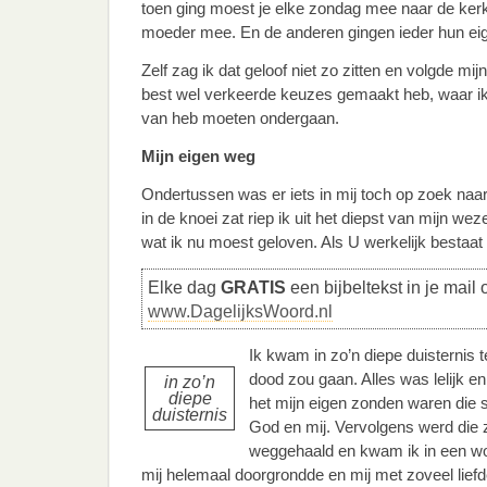
toen ging moest je elke zondag mee naar de ker
moeder mee. En de anderen gingen ieder hun ei
Zelf zag ik dat geloof niet zo zitten en volgde mi
best wel verkeerde keuzes gemaakt heb, waar ik
van heb moeten ondergaan.
Mijn eigen weg
Ondertussen was er iets in mij toch op zoek naa
in de knoei zat riep ik uit het diepst van mijn w
wat ik nu moest geloven. Als U werkelijk bestaat 
Elke dag
GRATIS
een bijbeltekst in je mail 
www.DagelijksWoord.nl
Ik kwam in zo’n diepe duisternis te
dood zou gaan. Alles was lelijk en
in zo’n
diepe
het mijn eigen zonden waren die
duisternis
God en mij. Vervolgens werd die z
weggehaald en kwam ik in een wond
mij helemaal doorgrondde en mij met zoveel lie