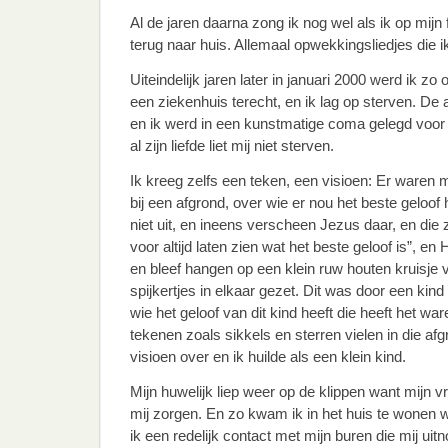
Al de jaren daarna zong ik nog wel als ik op mijn 
terug naar huis. Allemaal opwekkingsliedjes die 
Uiteindelijk jaren later in januari 2000 werd ik zo
een ziekenhuis terecht, en ik lag op sterven. De
en ik werd in een kunstmatige coma gelegd voor
al zijn liefde liet mij niet sterven.
Ik kreeg zelfs een teken, een visioen: Er waren
bij een afgrond, over wie er nou het beste gelo
niet uit, en ineens verscheen Jezus daar, en die ze
voor altijd laten zien wat het beste geloof is”, en 
en bleef hangen op een klein ruw houten kruisje v
spijkertjes in elkaar gezet. Dit was door een kin
wie het geloof van dit kind heeft die heeft het war
tekenen zoals sikkels en sterren vielen in die af
visioen over en ik huilde als een klein kind.
Mijn huwelijk liep weer op de klippen want mijn v
mij zorgen. En zo kwam ik in het huis te wonen 
ik een redelijk contact met mijn buren die mij uit