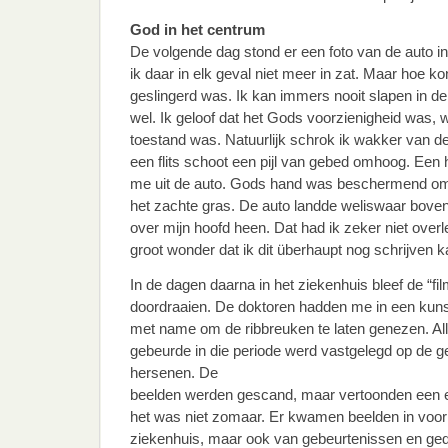
God in het centrum
De volgende dag stond er een foto van de auto i
ik daar in elk geval niet meer in zat. Maar hoe kon 
geslingerd was. Ik kan immers nooit slapen in de
wel. Ik geloof dat het Gods voorzienigheid was, 
toestand was. Natuurlijk schrok ik wakker van de 
een flits schoot een pijl van gebed omhoog. Een h
me uit de auto. Gods hand was beschermend om 
het zachte gras. De auto landde weliswaar boven
over mijn hoofd heen. Dat had ik zeker niet overl
groot wonder dat ik dit überhaupt nog schrijven k
In de dagen daarna in het ziekenhuis bleef de “fi
doordraaien. De doktoren hadden me in een kun
met name om de ribbreuken te laten genezen. A
gebeurde in die periode werd vastgelegd op de ge
hersenen. De
beelden werden gescand, maar vertoonden een ei
het was niet zomaar. Er kwamen beelden in voor 
ziekenhuis, maar ook van gebeurtenissen en geda