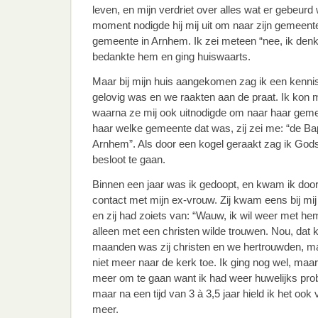
leven, en mijn verdriet over alles wat er gebeu
moment nodigde hij mij uit om naar zijn gemeente
gemeente in Arnhem. Ik zei meteen “nee, ik denk
bedankte hem en ging huiswaarts.
Maar bij mijn huis aangekomen zag ik een kenni
gelovig was en we raakten aan de praat. Ik kon mi
waarna ze mij ook uitnodigde om naar haar geme
haar welke gemeente dat was, zij zei me: “de Ba
Arnhem”. Als door een kogel geraakt zag ik Gods h
besloot te gaan.
Binnen een jaar was ik gedoopt, en kwam ik door
contact met mijn ex-vrouw. Zij kwam eens bij mij
en zij had zoiets van: “Wauw, ik wil weer met hem
alleen met een christen wilde trouwen. Nou, dat 
maanden was zij christen en we hertrouwden, maar
niet meer naar de kerk toe. Ik ging nog wel, maar 
meer om te gaan want ik had weer huwelijks prob
maar na een tijd van 3 à 3,5 jaar hield ik het ook
meer.