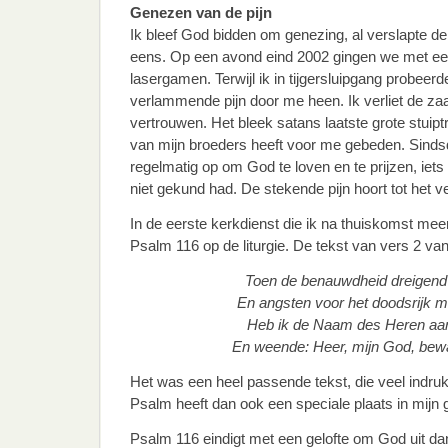
Genezen van de pijn
Ik bleef God bidden om genezing, al verslapte de
eens. Op een avond eind 2002 gingen we met ee
lasergamen. Terwijl ik in tijgersluipgang probeer
verlammende pijn door me heen. Ik verliet de zaa
vertrouwen. Het bleek satans laatste grote stuiptr
van mijn broeders heeft voor me gebeden. Sindsd
regelmatig op om God te loven en te prijzen, iets 
niet gekund had. De stekende pijn hoort tot het v
In de eerste kerkdienst die ik na thuiskomst m
Psalm 116 op de liturgie. De tekst van vers 2 van d
Toen de benauwdheid dreigend o
En angsten voor het doodsrijk m
Heb ik de Naam des Heren aa
En weende: Heer, mijn God, bewaa
Het was een heel passende tekst, die veel indru
Psalm heeft dan ook een speciale plaats in mijn
Psalm 116 eindigt met een gelofte om God uit da