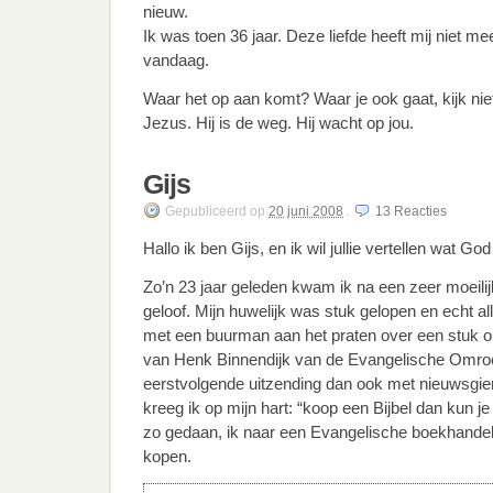
nieuw.
Ik was toen 36 jaar. Deze liefde heeft mij niet me
vandaag.
Waar het op aan komt? Waar je ook gaat, kijk n
Jezus. Hij is de weg. Hij wacht op jou.
Gijs
Gepubliceerd
op
20 juni 2008
.
13
Reacties
Hallo ik ben Gijs, en ik wil jullie vertellen wat Go
Zo’n 23 jaar geleden kwam ik na een zeer moeilijke
geloof. Mijn huwelijk was stuk gelopen en echt al
met een buurman aan het praten over een stuk o
van Henk Binnendijk van de Evangelische Omroe
eerstvolgende uitzending dan ook met nieuwsgier
kreeg ik op mijn hart: “koop een Bijbel dan kun j
zo gedaan, ik naar een Evangelische boekhandel
kopen.