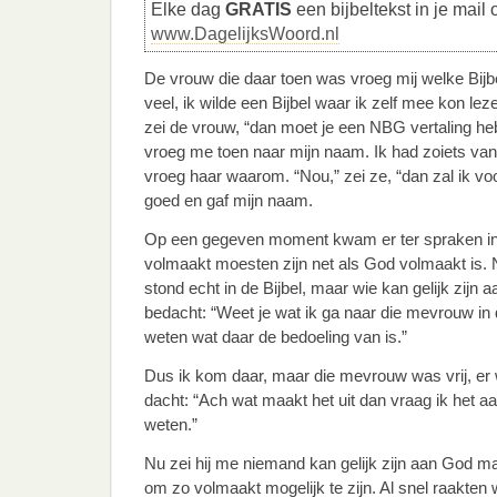
Elke dag
GRATIS
een bijbeltekst in je mail 
www.DagelijksWoord.nl
De vrouw die daar toen was vroeg mij welke Bijbe
veel, ik wilde een Bijbel waar ik zelf mee kon lez
zei de vrouw, “dan moet je een NBG vertaling he
vroeg me toen naar mijn naam. Ik had zoiets van: 
vroeg haar waarom. “Nou,” zei ze, “dan zal ik voo
goed en gaf mijn naam.
Op een gegeven moment kwam er ter spraken in e
volmaakt moesten zijn net als God volmaakt is. N
stond echt in de Bijbel, maar wie kan gelijk zijn 
bedacht: “Weet je wat ik ga naar die mevrouw in d
weten wat daar de bedoeling van is.”
Dus ik kom daar, maar die mevrouw was vrij, er
dacht: “Ach wat maakt het uit dan vraag ik het aa
weten.”
Nu zei hij me niemand kan gelijk zijn aan God m
om zo volmaakt mogelijk te zijn. Al snel raakten