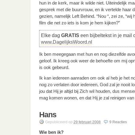
hun in de kerk, maar ik wilde niet. Uiteindelijk m
gesprek met die buurvrouw, en ik vertelde haar da
gezien, namelijk Left Behind. “Nou “, zei ze, “w
film die net zo iets is kom je hem kijken?”
Elke dag
GRATIS
een bijbeltekst in je mail 
www.DagelijksWoord.nl
Ik ben meegegaan met hun en nog diezelfde avo
geloof. Ik kreeg ook weer de behoefte om mij opn
is ook gebeurd.
Ik kan iedereen aanraden om ook al heb je het nog
nog zo verlaten door iedereen, God zal je nooit l
jou dat Hij je altijd bij Zich wil houden, dus mense
mag komen wonen, en dat Hij je zal reinigen van
Hans
Gepubliceerd
op
29 februari 2008
.
9
Reacties
Wie ben ik?