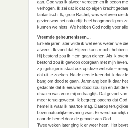
aan. God was ik alweer vergeten en ik begon meze
verhogen. Ik zei dat ik dat op eigen kracht geda
fantastisch. Ik, grote Rachel, was wel even die d
gezien was het natuurlijk heel hoogmoedig om zo
kunnen we niets. We hebben God nodig voor alle
Vreemde gebeurtenissen…
Enkele jaren later wilde ik wel eens weten wie die
afwees. Ik vond dat Hij een kans mocht hebben o
Hij bestond zou ik Hem gaan dienen. Als ik overtu
bestond zou ik gewoon doorgaan met mijn leven
zijn getuigenis
staat ook op deze website – mee
dat uit te zoeken. Na de eerste keer dat ik daar 
bang om dood te gaan. Jarenlang ben ik daar he
gedachte dat ik eeuwen dood zou zijn en dat de
draaien was voor mij ondraaglijk. Dat gevoel van 
meer terug geweest. Ik begreep opeens dat God 
hemel is waar ik naartoe mag. Daarop terugkijken
bovennatuurlijke ervaring was. Er werd namelijk
naar de hemel door de genade van God.
Twee weken later ging ik er weer heen. Het be