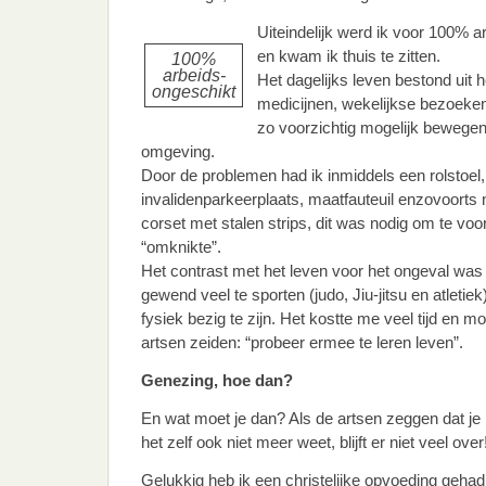
Uiteindelijk werd ik voor 100% 
en kwam ik thuis te zitten.
100%
arbeids-
Het dagelijks leven bestond uit
ongeschikt
medicijnen, wekelijkse bezoeken
zo voorzichtig mogelijk bewege
omgeving.
Door de problemen had ik inmiddels een rolstoel
invalidenparkeerplaats, maatfauteuil enzovoorts 
corset met stalen strips, dit was nodig om te vo
“omknikte”.
Het contrast met het leven voor het ongeval was
gewend veel te sporten (judo, Jiu-jitsu en atletie
fysiek bezig te zijn. Het kostte me veel tijd en 
artsen zeiden: “probeer ermee te leren leven”.
Genezing, hoe dan?
En wat moet je dan? Als de artsen zeggen dat je 
het zelf ook niet meer weet, blijft er niet veel over
Gelukkig heb ik een christelijke opvoeding gehad 