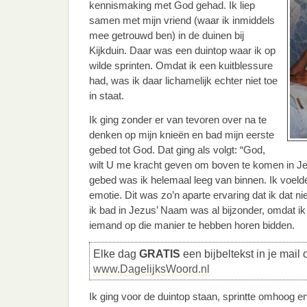
kennismaking met God gehad. Ik liep
samen met mijn vriend (waar ik inmiddels
mee getrouwd ben) in de duinen bij
Kijkduin. Daar was een duintop waar ik op
wilde sprinten. Omdat ik een kuitblessure
had, was ik daar lichamelijk echter niet toe
in staat.
Ik ging zonder er van tevoren over na te
denken op mijn knieën en bad mijn eerste
gebed tot God. Dat ging als volgt: “God,
wilt U me kracht geven om boven te komen in J
gebed was ik helemaal leeg van binnen. Ik voelde
emotie. Dit was zo’n aparte ervaring dat ik dat nie
ik bad in Jezus’ Naam was al bijzonder, omdat ik
iemand op die manier te hebben horen bidden.
Elke dag
GRATIS
een bijbeltekst in je mail 
www.DagelijksWoord.nl
Ik ging voor de duintop staan, sprintte omhoog 