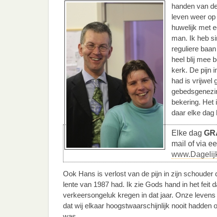
handen van de
leven weer op 
huwelijk met 
man. Ik heb s
reguliere baan
heel blij mee
kerk. De pijn i
had is vrijwel
gebedsgenezin
bekering. Het 
daar elke dag 
Elke dag
GR
mail of via e
www.Dagelij
Ook Hans is verlost van de pijn in zijn schouder d
lente van 1987 had. Ik zie Gods hand in het feit da
verkeersongeluk kregen in dat jaar. Onze levens
dat wij elkaar hoogstwaarschijnlijk nooit hadden 
was.