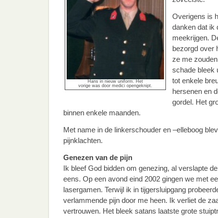
Overigens is 
danken dat ik
meekrijgen. D
bezorgd over h
ze me zouden
schade bleek ui
tot enkele bre
Hans in nieuw uniform. Het
vorige was door medici opengeknipt.
hersenen en de
gordel. Het gr
binnen enkele maanden.
Met name in de linkerschouder en –elleboog blev
pijnklachten.
Genezen van de pijn
Ik bleef God bidden om genezing, al verslapte de
eens. Op een avond eind 2002 gingen we met ee
lasergamen. Terwijl ik in tijgersluipgang probeer
verlammende pijn door me heen. Ik verliet de zaa
vertrouwen. Het bleek satans laatste grote stuiptr