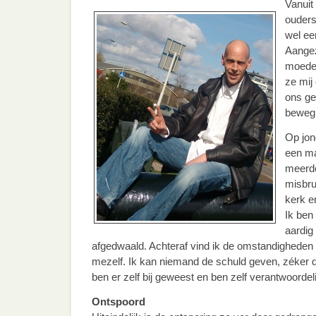
Vanuit
ouders
wel ee
Aangez
moede
ze mij 
ons gel
beweg
Op jong
een ma
meerde
misbru
kerk e
Ik ben
aardig
afgedwaald. Achteraf vind ik de omstandigheden
mezelf. Ik kan niemand de schuld geven, zéker 
ben er zelf bij geweest en ben zelf verantwoordel
Ontspoord