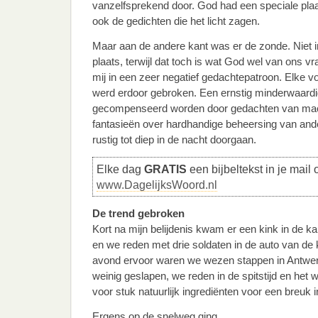
vanzelfsprekend door. God had een speciale plaat
ook de gedichten die het licht zagen.
Maar aan de andere kant was er de zonde. Niet i
plaats, terwijl dat toch is wat God wel van ons vra
mij in een zeer negatief gedachtepatroon. Elke 
werd erdoor gebroken. Een ernstig minderwaard
gecompenseerd worden door gedachten van mach
fantasieën over hardhandige beheersing van and
rustig tot diep in de nacht doorgaan.
Elke dag
GRATIS
een bijbeltekst in je mail 
www.DagelijksWoord.nl
De trend gebroken
Kort na mijn belijdenis kwam er een kink in de kabe
en we reden met drie soldaten in de auto van de
avond ervoor waren we wezen stappen in Antwe
weinig geslapen, we reden in de spitstijd en het
voor stuk natuurlijk ingrediënten voor een breuk i
Ergens op de snelweg ging