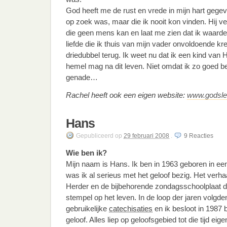
God heeft me de rust en vrede in mijn hart gegev
op zoek was, maar die ik nooit kon vinden. Hij 
die geen mens kan en laat me zien dat ik waardev
liefde die ik thuis van mijn vader onvoldoende kre
driedubbel terug. Ik weet nu dat ik een kind van
hemel mag na dit leven. Niet omdat ik zo goed 
genade…
Rachel heeft ook een eigen website:
www.godsle
Hans
Gepubliceerd
op
29 februari 2008
.
9
Reacties
Wie ben ik?
Mijn naam is Hans. Ik ben in 1963 geboren in een 
was ik al serieus met het geloof bezig. Het verh
Herder en de bijbehorende zondagsschoolplaat dr
stempel op het leven. In de loop der jaren volgde
gebruikelijke
catechisaties
en ik besloot in 1987 b
geloof. Alles liep op geloofsgebied tot die tijd eig