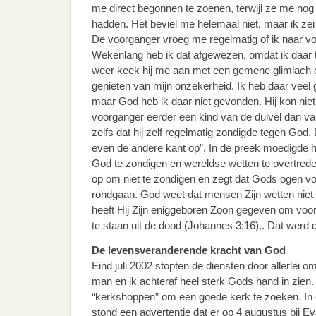
me direct begonnen te zoenen, terwijl ze me no
hadden. Het beviel me helemaal niet, maar ik zei 
De voorganger vroeg me regelmatig of ik naar v
Wekenlang heb ik dat afgewezen, omdat ik daar 
weer keek hij me aan met een gemene glimlach op 
genieten van mijn onzekerheid. Ik heb daar vee
maar God heb ik daar niet gevonden. Hij kon niet
voorganger eerder een kind van de duivel dan van 
zelfs dat hij zelf regelmatig zondigde tegen God. 
even de andere kant op”. In de preek moedigde 
God te zondigen en wereldse wetten te overtreden
op om niet te zondigen en zegt dat Gods ogen v
rondgaan. God weet dat mensen Zijn wetten nie
heeft Hij Zijn eniggeboren Zoon gegeven om voor
te staan uit de dood (Johannes 3:16).. Dat werd d
De levensveranderende kracht van God
Eind juli 2002 stopten de diensten door allerlei 
man en ik achteraf heel sterk Gods hand in zien
“kerkshoppen” om een goede kerk te zoeken. In 
stond een advertentie dat er op 4 augustus bij 