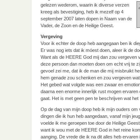
gelezen wederom, waarin ik diverse verzen
d
kreeg als bevestiging, heb ik mezelf op 4
september 2007 laten dopen in Naam van de
Vader, de Zoon en de Heilige Geest.
Vergeving
Voor ik echter de doop heb aangegaan ben ik diep
Er was nog iets dat ik móest doen, aleer ik de
Want als de HEERE God mij dan zou vergeven vo
deze persoon dan moeten doen om echt vrij te zi
gevoel zei me, dat ik de man die mij misbruikt he
hem genade zou schenken en zou vergeven wat h
Het gebed wat volgde was een zwaar en emotio
daarna een enorme innerlijk rust mogen ervaren d
gaat. Het is met geen pen te beschrijven wat he
Op de dag van mijn doop heb ik mijn ouders om 
dingen die ik hun heb aangedaan, vanaf mijn jeug
voelde ik me geroepen toe door de Heilige Geest.
want ik wou met de HEERE God in het reine kom
aanging. De vrede die ik na dit alles heb ervaren 