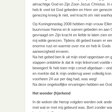
almachtige God en Zijn Zoon Jezus Christus. In d
heb ik veel tot God gebeden en Hem om genezin
genezing kreeg ik niet, wel kracht om niet wanho
Op Koninginnedag 2008 hebben mijn vrouw Ellen
buurvrouw Hanna en ik samen gebeden en aan 
gevraagd om Zijn kracht en liefde te laten zien en 
mij wilde genezen. Tijdens dit gebed kwam er ee
enorme rust en warmte over me en heb ik Gods
aanwezigheid ervaren.
Na het gebed ben ik uit mijn stoel opgestaan en g
stappen ontdekte ik dat ik mijn linkervoet voelde 
bewegen! Ik heb toen mijn corset afgedaan – o
en merkte dat ik mijn onderrug weer volledig kon 
voorheen 24 uur per dag had, was weg!
Na deze ongelooflijke ervaringen hebben we God
Het wonder (h)erkend
In de weken die hierop volgden werden ook and
met wat er met mij gebeurd was. Bert zonder wand