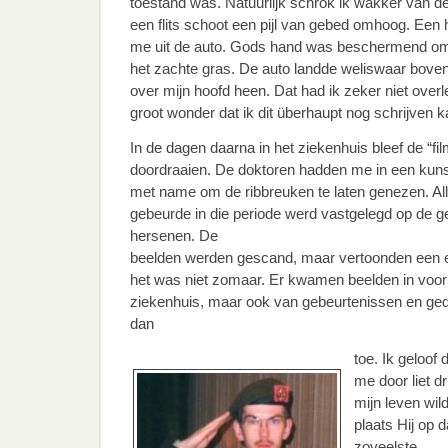
toestand was. Natuurlijk schrok ik wakker van de 
een flits schoot een pijl van gebed omhoog. Een h
me uit de auto. Gods hand was beschermend om 
het zachte gras. De auto landde weliswaar boven
over mijn hoofd heen. Dat had ik zeker niet overl
groot wonder dat ik dit überhaupt nog schrijven k
In de dagen daarna in het ziekenhuis bleef de “fi
doordraaien. De doktoren hadden me in een kun
met name om de ribbreuken te laten genezen. A
gebeurde in die periode werd vastgelegd op de ge
hersenen. De
beelden werden gescand, maar vertoonden een ei
het was niet zomaar. Er kwamen beelden in voor 
ziekenhuis, maar ook van gebeurtenissen en geda
dan
toe. Ik geloof
me door liet dr
mijn leven wil
plaats Hij op 
zoveelste.