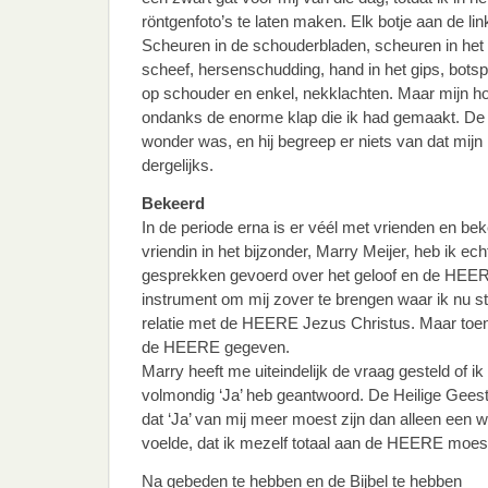
röntgenfoto’s te laten maken. Elk botje aan de li
Scheuren in de schouderbladen, scheuren in he
scheef, hersenschudding, hand in het gips, botsp
op schouder en enkel, nekklachten. Maar mijn ho
ondanks de enorme klap die ik had gemaakt. De d
wonder was, en hij begreep er niets van dat mijn 
dergelijks.
Bekeerd
In de periode erna is er véél met vrienden en b
vriendin in het bijzonder, Marry Meijer, heb ik e
gesprekken gevoerd over het geloof en de HEE
instrument om mij zover te brengen waar ik nu sta
relatie met de HEERE Jezus Christus. Maar toen
de HEERE gegeven.
Marry heeft me uiteindelijk de vraag gesteld of i
volmondig ‘Ja’ heb geantwoord. De Heilige Geest
dat ‘Ja’ van mij meer moest zijn dan alleen een wo
voelde, dat ik mezelf totaal aan de HEERE moes
Na gebeden te hebben en de Bijbel te hebben