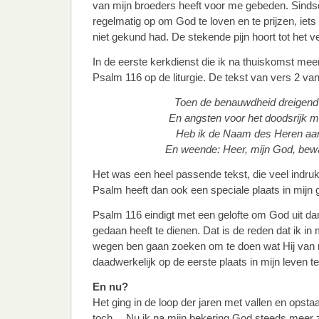
van mijn broeders heeft voor me gebeden. Sindsd
regelmatig op om God te loven en te prijzen, iets 
niet gekund had. De stekende pijn hoort tot het v
In de eerste kerkdienst die ik na thuiskomst m
Psalm 116 op de liturgie. De tekst van vers 2 van d
Toen de benauwdheid dreigend o
En angsten voor het doodsrijk m
Heb ik de Naam des Heren aa
En weende: Heer, mijn God, bewaa
Het was een heel passende tekst, die veel indru
Psalm heeft dan ook een speciale plaats in mijn
Psalm 116 eindigt met een gelofte om God uit da
gedaan heeft te dienen. Dat is de reden dat ik in mi
wegen ben gaan zoeken om te doen wat Hij van 
daadwerkelijk op de eerste plaats in mijn leven te
En nu?
Het ging in de loop der jaren met vallen en opst
toch… Nu ik na mijn bekering God steeds meer 