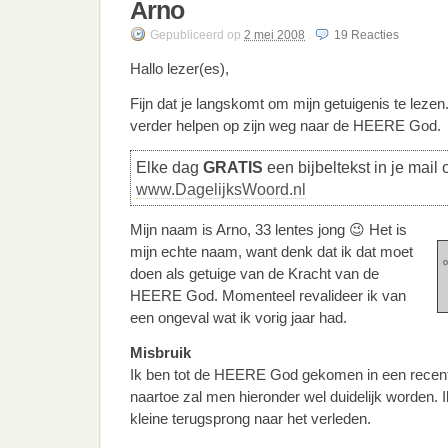
Arno
Gepubliceerd
op
2 mei 2008
.
19
Reacties
Hallo lezer(es),
Fijn dat je langskomt om mijn getuigenis te lezen
verder helpen op zijn weg naar de HEERE God.
Elke dag
GRATIS
een bijbeltekst in je mail 
www.DagelijksWoord.nl
Mijn naam is Arno, 33 lentes jong 😉 Het is
mijn echte naam, want denk dat ik dat moet
o
doen als getuige van de Kracht van de
HEERE God. Momenteel revalideer ik van
een ongeval wat ik vorig jaar had.
Misbruik
Ik ben tot de HEERE God gekomen in een recent
naartoe zal men hieronder wel duidelijk worden. 
kleine terugsprong naar het verleden.