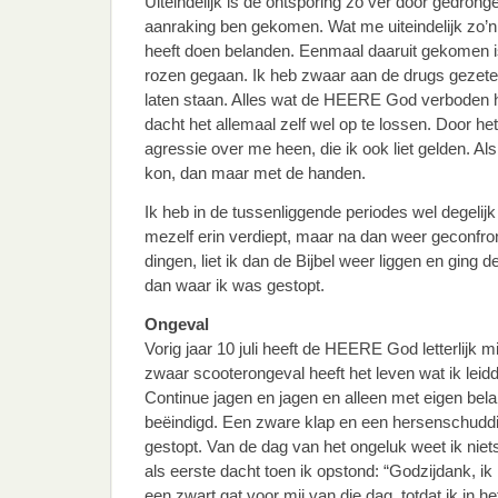
Uiteindelijk is de ontsporing zo ver door gedrongen
aanraking ben gekomen. Wat me uiteindelijk zo’n 
heeft doen belanden. Eenmaal daaruit gekomen i
rozen gegaan. Ik heb zwaar aan de drugs gezeten
laten staan. Alles wat de HEERE God verboden
dacht het allemaal zelf wel op te lossen. Door he
agressie over me heen, die ik ook liet gelden. Al
kon, dan maar met de handen.
Ik heb in de tussenliggende periodes wel degelijk
mezelf erin verdiept, maar na dan weer geconfro
dingen, liet ik dan de Bijbel weer liggen en ging 
dan waar ik was gestopt.
Ongeval
Vorig jaar 10 juli heeft de HEERE God letterlijk 
zwaar scooterongeval heeft het leven wat ik leid
Continue jagen en jagen en alleen met eigen bela
beëindigd. Een zware klap en een hersenschud
gestopt. Van de dag van het ongeluk weet ik niet
als eerste dacht toen ik opstond: “Godzijdank, ik l
een zwart gat voor mij van die dag, totdat ik in