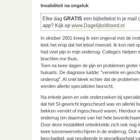
Invaliditeit na ongeluk
Elke dag
GRATIS
een bijbeltekst in je mail 
app? Kijk op
www.DagelijksWoord.nl
In oktober 2001 kreeg ik een ongeval met de motor
leek het erop dat het letsel meeviel. Ik kon niet 
had veel pijn in mijn onderrug. Collega’s hielpen
brachten me thuis.
Toen na twee dagen de pijn en problemen groter 
huisarts. De diagnose luidde: ”verrekte en gesch
onderrug”. Al snel bleek echter dat de problemen
werden allerlei specialisten bezocht.
Na enkele jaren en vele onderzoeken bij specialis
dat het SI-gewricht ingescheurd was en allerlei 
bekken verrekt of ingescheurd waren. Hierdoor wa
onderrug (en daarmee van het hele bovenlichaa
Door deze instabiliteit ontwikkelde zich ook nog
twee tussenwervelschijven in de onderrug. Oo
beschadigd, wat resulteerde in gevoelloosheid va