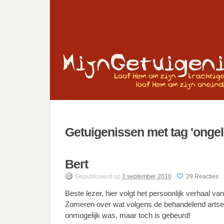
Getuigenissen met tag 'ongel
Bert
Gepubliceerd
op
3 september 2010
.
29
Reacties
Beste lezer, hier volgt het persoonlijk verhaal va
Zomeren over wat volgens de behandelend arts
onmogelijk was, maar toch is gebeurd!