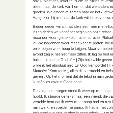
ook ik bleef dan liever thuis om de ruzies te verm
alleen naar de kerk van hem omdat we anders no
groeien. We gingen of samen naar de kerk, of w
Aangezien hij niet naar de kerk wilde, bleven we 
Bidden deden wij al maanden niet meer met elkaa
lezen deden we vanaf het begin van onze relati
maanden voort gesukkeld, ruzie na ruzie. Plots
in. We begonnen weer met elkaar te praten, we b
en ik begon weer hoop te krijgen. Maar verbeteri
avond zag ik het niet meer zitten. Ik lag op bed
huilen. Ik bad tot God of Hij Zijn hulp wilde geven
wilde ik het absoluut niet. En God verhoorde! Hij g
Matteës: “Kom tot Mij, allen die vermoeid en belast
geven”. Op het moment dat de tekst in mijn ged
ik gaf alles over in Gods hand.
De volgende morgen stond ik weer op met nog ste
hoofd. Ik stuurde de tekst naar een vriend, die van
vertelde hem dat ik weer meer hoop had en rust 
mijn werk, en voelde me prima. Ik had er het vols
helemaal oké zou worden in onze relatie. Uit mij