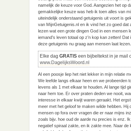
namelijk de keuze voor God. Aangezien het op 
gemakkelijke keuze was heb ik toen alles van m
uiteindelijk onderstaand getuigenis uit voort is g
van MijnGetuigenis.nl en ik vind het zo goed d
lezen wat een grote dingen God in een mensen le
iemand’s leven totaal op z’n kop kan zetten! Dat 
deze getuigenis nu graag aan mensen laat lezen.
Elke dag
GRATIS
een bijbeltekst in je mail 
www.DagelijksWoord.nl
Al een poosje liep het niet lekker in mijn relatie 
We leefde langs elkaar heen en we probeerden 
levens als 1 met elkaar te houden. Al lange tijd g
naar hem toe. Er over praten deden we nooit, wan
interesse in elkaar kwijt waren geraakt. Het ergst
meer met het geloof te maken wilde hebben. Hij 
mensen op fora over vragen die er naar mijns in
zoals bijv. hoe oud de aarde nu precies is enz. Ik
negatief spiraal zakte, en ik zakte mee. Naar de k