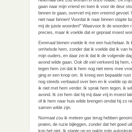
gaan naar mijn vriend en toen ik voor de deur st
binnen te gaan, overviel mij een vreemd gevoel. 
niet naar binnen! Voordat ik naar binnen stapte b
mij de juiste woorden!” Waarvoor ik de woorden n
precies, maar ik voelde dat er gepraat moest wo
Eenmaal binnen voelde ik me een huichelaar. Ik k
omhelsde hem, zonder dat ik voelde dat ik van h
mijn ouders, en daar zei ik dat ik de volgende da
avond wilde gaan. Ook dit viel verkeerd bij hem, 
tegen hem zei dat ik hem nog niet eens mee vro
ging er een knop om. Ik kreeg een bepaalde rust 
nog steeds verbaasd over ben en ik voelde op da
ik niet met hem verder. Ik sprak hem tegen, ik wi
avond. Ik zei hem dat hij mij daar vrij in moest l
of ik hem naar huis wilde brengen omdat hij zo n
samen wilde zijn.
Normaal zou ik meteen gas terug hebben genome
praten, de ruzie bijleggen, zonder dat het goed u
kon het niet. Ik stapte op en pakte mijn autosleu