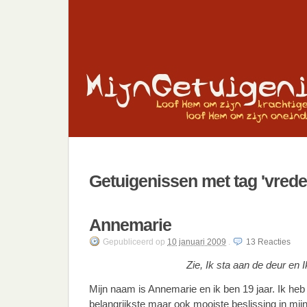
Getuigenissen met tag 'vred
Annemarie
Gepubliceerd
op
10 januari 2009
.
13
Reacties
Zie, Ik sta aan de deur en I
Mijn naam is Annemarie en ik ben 19 jaar. Ik he
belangrijkste maar ook mooiste beslissing in mi