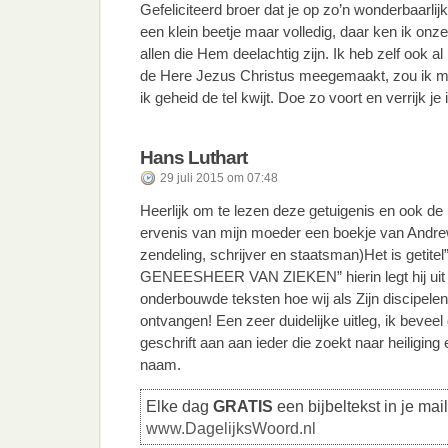
Gefeliciteerd broer dat je op zo’n wonderbaarlij
een klein beetje maar volledig, daar ken ik onze
allen die Hem deelachtig zijn. Ik heb zelf ook a
de Here Jezus Christus meegemaakt, zou ik mi
ik geheid de tel kwijt. Doe zo voort en verrijk je
Hans Luthart
29 juli 2015 om 07:48
Heerlijk om te lezen deze getuigenis en ook de r
ervenis van mijn moeder een boekje van Andr
zendeling, schrijver en staatsman)Het is geti
GENEESHEER VAN ZIEKEN” hierin legt hij uit me
onderbouwde teksten hoe wij als Zijn discipel
ontvangen! Een zeer duidelijke uitleg, ik beveel
geschrift aan aan ieder die zoekt naar heiliging
naam.
Elke dag
GRATIS
een bijbeltekst in je mai
www.DagelijksWoord.nl