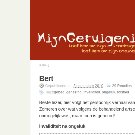
«
Huug
Bert
Gepubliceerd
op
3 september 2010
.
29
Reacties
Tags:
gebed
,
genezing
,
invaliditeit
,
ongeluk
,
rolstoel
.
Beste lezer, hier volgt het persoonlijk verhaal va
Zomeren over wat volgens de behandelend arts
onmogelijk was, maar toch is gebeurd!
Invaliditeit na ongeluk