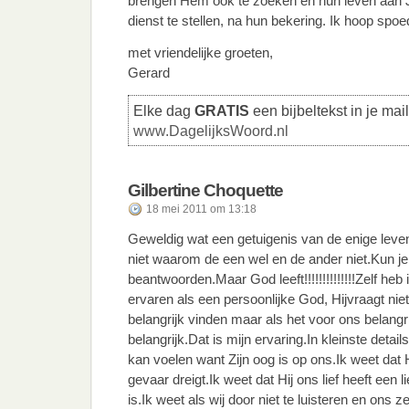
brengen Hem ook te zoeken en hun leven aan Je
dienst te stellen, na hun bekering. Ik hoop spoed
met vriendelijke groeten,
Gerard
Elke dag
GRATIS
een bijbeltekst in je mai
www.DagelijksWoord.nl
Gilbertine Choquette
18 mei 2011 om 13:18
Geweldig wat een getuigenis van de enige leven
niet waarom de een wel en de ander niet.Kun je
beantwoorden.Maar God leeft!!!!!!!!!!!!!!Zelf he
ervaren als een persoonlijke God, Hijvraagt ni
belangrijk vinden maar als het voor ons belangri
belangrijk.Dat is mijn ervaring.In kleinste details
kan voelen want Zijn oog is op ons.Ik weet dat 
gevaar dreigt.Ik weet dat Hij ons lief heeft een 
is.Ik weet als wij door niet te luisteren en ons z