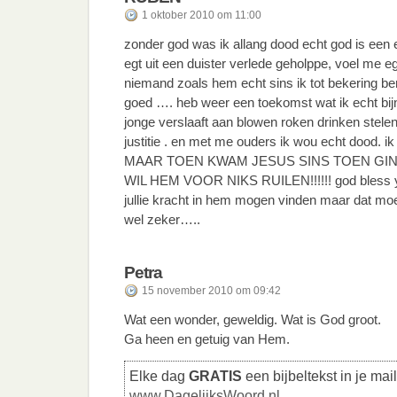
1 oktober 2010 om 11:00
zonder god was ik allang dood echt god is een en
egt uit een duister verlede geholppe, voel me egt
niemand zoals hem echt sins ik tot bekering b
goed …. heb weer een toekomst wat ik echt bij
jonge verslaaft aan blowen roken drinken stel
justitie . en met me ouders ik wou echt dood. ik 
MAAR TOEN KWAM JESUS SINS TOEN GIN
WIL HEM VOOR NIKS RUILEN!!!!!! god bless yt
jullie kracht in hem mogen vinden maar dat moe
wel zeker…..
Petra
15 november 2010 om 09:42
Wat een wonder, geweldig. Wat is God groot.
Ga heen en getuig van Hem.
Elke dag
GRATIS
een bijbeltekst in je mai
www.DagelijksWoord.nl