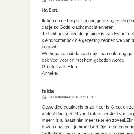
8 september 2010 om 18:24
Ha Bert.
Ik ben op de hoogte van jou genezing en vind h
dat je zo Gods kracht mocht ervaren.
Je hebt misschien de getuigenis van Esther gel
kleindochter ook die genezing hebben we van d
is groot!!
We hopen en bidden dat mijn man ook mag gene
ook veel voor en met hem gebeden wordt.
Groeten aan Ellen
Anneke.
hilda
13 september 2010 om 13:15
Geweldige getuigenis onze Heer is Groot en zeer
verlost door gebed van,t roken.herstel,t van lo
meer t,is al haast niet meer te tellen zoveel.Zij
boven onze pet .ja broer Bert Zijn liefde en g
he.Ik dank Hem voor jou,n genezing super.liefs 