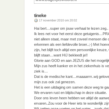
tineke
17 november 2010 om 20:02
Hai bert…super om jouw verhaal te lezen zeg..
Ik lees net voor het eerst deze getuigenis…P
niet alleen staat, maar met zoveel mensen 
erkennen als een liefdevolle broer..;-) Met ho
zijn, het blijft toch altijd een persoonlijke keuze,
blijft staan…want HIJ bekleedt je!!
Glorie aan GOD en aan JEZUS die het mogelij
Mijn zus heeft kanker en in het ziekenhuis is ve
ziek is…
Dat is de medische kant…maaaarrrr..wij gelove
mijn zus ook zal genezen.
Het is een uitdaging om samen deze weg te ga
We ervaren rust en blijdschap in deze situatie.
Door ons leven heen hebben we altijd de aanw
ervaren..Zou voor de Heer iets te wonderlijk zi
Wij zetten onze voeten op het water…zoals dat l