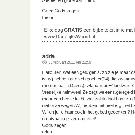
Alle eer en glorie aan Hem.
Gr en Gods zegen
Ineke
Elke dag
GRATIS
een bijbeltekst in je mai
www.DagelijksWoord.nl
adria
13 februari 2011 om 22:59
Hallo Bert,Wat een getuigenis, zo zie je maar d
is, wij hebben een sch.dochter(34) die zwaar as
momenteel in Davos(zwland)man+4kind.van 3-8
Vreselijke heimwee! Ze zegt weleens,geregeld bid
maar een beetje lucht, wat zal ik dankbaar zij
niet onze wegen.Wij hebben het héél erg met ha
Willen jullie haar ook in het gebed gedenken? 
rechtvaardige vermag veel!
Gods zegen!
adria