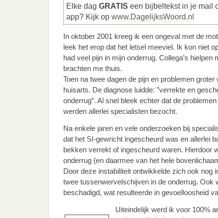
Elke dag
GRATIS
een bijbeltekst in je mail 
app? Kijk op
www.DagelijksWoord.nl
In oktober 2001 kreeg ik een ongeval met de motor
leek het erop dat het letsel meeviel. Ik kon niet 
had veel pijn in mijn onderrug. Collega’s hielpen
brachten me thuis.
Toen na twee dagen de pijn en problemen groter 
huisarts. De diagnose luidde: ”verrekte en gesch
onderrug”. Al snel bleek echter dat de problemen
werden allerlei specialisten bezocht.
Na enkele jaren en vele onderzoeken bij specialis
dat het SI-gewricht ingescheurd was en allerlei 
bekken verrekt of ingescheurd waren. Hierdoor wa
onderrug (en daarmee van het hele bovenlichaa
Door deze instabiliteit ontwikkelde zich ook nog
twee tussenwervelschijven in de onderrug. Oo
beschadigd, wat resulteerde in gevoelloosheid va
Uiteindelijk werd ik voor 100% 