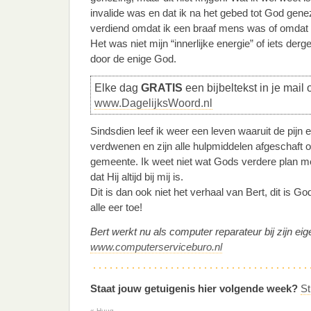
invalide was en dat ik na het gebed tot God geneze
verdiend omdat ik een braaf mens was of omdat 
Het was niet mijn “innerlijke energie” of iets derg
door de enige God.
Elke dag
GRATIS
een bijbeltekst in je mail 
www.DagelijksWoord.nl
Sindsdien leef ik weer een leven waaruit de pijn 
verdwenen en zijn alle hulpmiddelen afgeschaft 
gemeente. Ik weet niet wat Gods verdere plan met
dat Hij altijd bij mij is.
Dit is dan ook niet het verhaal van Bert, dit is
alle eer toe!
Bert werkt nu als computer reparateur bij zijn eige
www.computerserviceburo.nl
Staat jouw getuigenis hier volgende week?
St
«
Huug