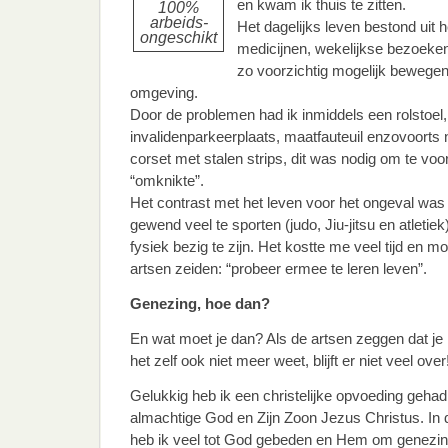
en kwam ik thuis te zitten.
100%
arbeids-
Het dagelijks leven bestond uit
ongeschikt
medicijnen, wekelijkse bezoeken
zo voorzichtig mogelijk bewege
omgeving.
Door de problemen had ik inmiddels een rolstoel
invalidenparkeerplaats, maatfauteuil enzovoorts 
corset met stalen strips, dit was nodig om te vo
“omknikte”.
Het contrast met het leven voor het ongeval was
gewend veel te sporten (judo, Jiu-jitsu en atletie
fysiek bezig te zijn. Het kostte me veel tijd en 
artsen zeiden: “probeer ermee te leren leven”.
Genezing, hoe dan?
En wat moet je dan? Als de artsen zeggen dat je 
het zelf ook niet meer weet, blijft er niet veel over
Gelukkig heb ik een christelijke opvoeding gehad 
almachtige God en Zijn Zoon Jezus Christus. In d
heb ik veel tot God gebeden en Hem om genezin