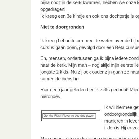
bijna nooit in de kerk kwamen, hebben we onze
opgedragen!
Ik kreeg een 3e kindje en ook ons dochtertje is 
Niet te doorgronden
Ik kreeg behoefte om meer te weten over de bijb
cursus gaan doen, gevolgd door een Bèta cursus
En, mensen, ondertussen ga ik bijna iedere zon
naar de kerk. Mijn man – nog altijd mijn eerste lie
jongste 2 kids. Nu zij ook ouder zijn gaan ze na
samen de dienst in.
Ruim een jaar geleden ben ik zelfs gedoopt! Mijn
hieronder.
Ik wil hiermee ge
ondoorgrondelijk 
Get the Flash Player
to see this player.
manieren in leven
tijden is Hij er vo
Mijn ouders zijn een lieve opa en oma voor onze k