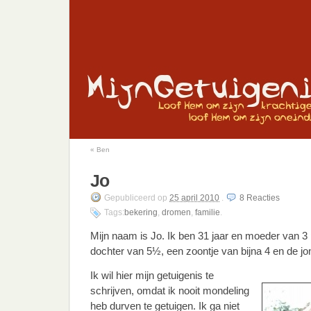
«
Ben
Jo
Gepubliceerd
op
25 april 2010
.
8
Reacties
Tags:
bekering
,
dromen
,
familie
.
Mijn naam is Jo. Ik ben 31 jaar en moeder van 3 
dochter van 5½, een zoontje van bijna 4 en de jo
Ik wil hier mijn getuigenis te
schrijven, omdat ik nooit mondeling
heb durven te getuigen. Ik ga niet