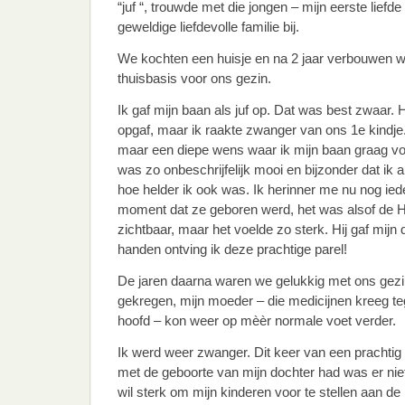
“juf “, trouwde met die jongen – mijn eerste liefd
geweldige liefdevolle familie bij.
We kochten een huisje en na 2 jaar verbouwen w
thuisbasis voor ons gezin.
Ik gaf mijn baan als juf op. Dat was best zwaar. 
opgaf, maar ik raakte zwanger van ons 1e kindj
maar een diepe wens waar ik mijn baan graag vo
was zo onbeschrijfelijk mooi en bijzonder dat ik
hoe helder ik ook was. Ik herinner me nu nog i
moment dat ze geboren werd, het was alsof de He
zichtbaar, maar het voelde zo sterk. Hij gaf mijn d
handen ontving ik deze prachtige parel!
De jaren daarna waren we gelukkig met ons gezi
gekregen, mijn moeder – die medicijnen kreeg t
hoofd – kon weer op mèèr normale voet verder.
Ik werd weer zwanger. Dit keer van een prachtig 
met de geboorte van mijn dochter had was er n
wil sterk om mijn kinderen voor te stellen aan d