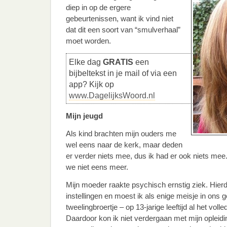
diep in op de ergere
gebeurtenissen, want ik vind niet
dat dit een soort van “smulverhaal”
moet worden.
Elke dag
GRATIS
een
bijbeltekst in je mail of via een
app? Kijk op
www.DagelijksWoord.nl
Mijn jeugd
Als kind brachten mijn ouders me
wel eens naar de kerk, maar deden
er verder niets mee, dus ik had er ook niets mee
we niet eens meer.
Mijn moeder raakte psychisch ernstig ziek. Hierd
instellingen en moest ik als enige meisje in ons g
tweelingbroertje – op 13-jarige leeftijd al het vol
Daardoor kon ik niet verdergaan met mijn opleidi