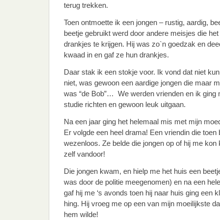
terug trekken.
Toen ontmoette ik een jongen – rustig, aardig, beet
beetje gebruikt werd door andere meisjes die het
drankjes te krijgen. Hij was zo`n goedzak en deed
kwaad in en gaf ze hun drankjes.
Daar stak ik een stokje voor. Ik vond dat niet ku
niet, was gewoon een aardige jongen die maar me
was “de Bob”… We werden vrienden en ik ging 
studie richten en gewoon leuk uitgaan.
Na een jaar ging het helemaal mis met mijn moede
Er volgde een heel drama! Een vriendin die toen 
wezenloos. Ze belde die jongen op of hij me kon
zelf vandoor!
Die jongen kwam, en hielp me het huis een beet
was door de politie meegenomen) en na een hele 
gaf hij me ‘s avonds toen hij naar huis ging een kl
hing. Hij vroeg me op een van mijn moeilijkste da
hem wilde!