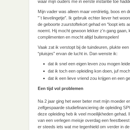
waar mijn ouders me in eerste instantie toe had
Mijn vader was alleen maar verdrietig, boos en d
”`t lievelingetje”. Ik gebruik echter liever het woo
de geboorte zuurstoftekort gehad en “loopt iets a
noemt. Hij mocht gewoon lekker z’n gang gaan, 
complimenten en mocht altijd buitenspelen!
Vaak zat ik verstopt bij de tuindeuren, plukte ee
“pluisjes” ervan de lucht in. Dan wenste ik:
dat ik snel een eigen leven zou mogen leide
dat ik toch een opleiding kon doen, juf moc
dat ik een lieve vriend zou krijgen en een g
Een tijd vol problemen
Na 2 jaar ging het weer beter met mijn moeder en
zelfgespaarde studiefinanciering de opleiding SPW
deze opleiding heb ik veel moeilijkheden gehad. I
van een verlegen meisje overdag een feestbeest
er steeds iets wat me tegenhield om verder in de 