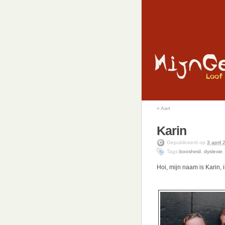
«
Aart
Karin
Gepubliceerd
op
3 april
Tags:
boosheid
,
dyslexie
Hoi, mijn naam is Karin, 