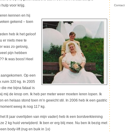
hulp voor krijg.
Contact
leren kennen en hij
 weken gekend – toen
leden heb ik het geloof
 er niets mee te
r was zo gelovig,
veel pijn hebben
n?? Ik was boos! Heel
eel aangekomen. Op een
ruim 320 kg. In 2005
die me bijna fataal is
ij mij de knop om. Ik heb per meter weer moeten leren lopen. Ik
n en helaas stond toen m’n gewicht stil. In 2006 heb ik een gastric
moment weeg ik nog 117 kg.
et 8 jaar overlijden van mijn vader) heb ik een borstverkleining
e 2 kg huid verwijderd. Ik ben er erg blij mee. Nu ben ik bezig met
en body-lift (rug en buik in 1x)