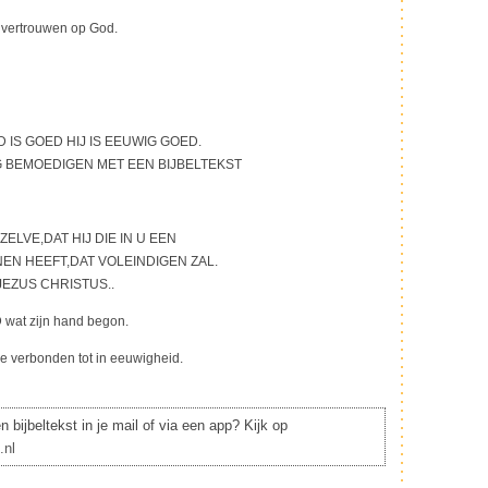
n vertrouwen op God.
 IS GOED HIJ IS EEUWIG GOED.
G BEMOEDIGEN MET EEN BIJBELTEKST
LVE,DAT HIJ DIE IN U EEN
N HEEFT,DAT VOLEINDIGEN ZAL.
JEZUS CHRISTUS..
 wat zijn hand begon.
de verbonden tot in eeuwigheid.
 bijbeltekst in je mail of via een app? Kijk op
.nl