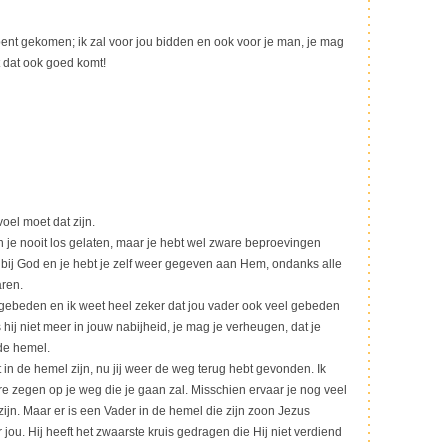
bent gekomen; ik zal voor jou bidden en ook voor je man, je mag
 dat ook goed komt!
oel moet dat zijn.
n je nooit los gelaten, maar je hebt wel zware beproevingen
bij God en je hebt je zelf weer gegeven aan Hem, ondanks alle
aren.
l gebeden en ik weet heel zeker dat jou vader ook veel gebeden
s hij niet meer in jouw nabijheid, je mag je verheugen, dat je
 de hemel.
 in de hemel zijn, nu jij weer de weg terug hebt gevonden. Ik
 zegen op je weg die je gaan zal. Misschien ervaar je nog veel
zijn. Maar er is een Vader in de hemel die zijn zoon Jezus
 jou. Hij heeft het zwaarste kruis gedragen die Hij niet verdiend