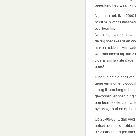
beperking heb waar ik nu 
Mijn man heb ik in 2000 
heeft mijn vader maar 4
overleed hij.
Nadat mijn vader is over
de rug toegekeerd en wou
maken hebben. Mijn vade
waarom moest hij dan zo
tijdens zijn laatste dage
boos!
Ik ben in de tijd heel v
gegeven moment woog ik 
kreeg ik een longembolie 
geworden, en toen ging b
ben toen 100 kg afgevalle
bypass gehad en op het 
Op 25-09-08 (1 dag voor h
gehad, per borst hebben z
de voorbereidingen voor e