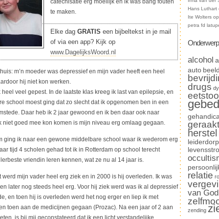
Irma van der 
catechisatie erg moeilijk en ik was bang fouten
Hans Luthart
te maken.
Ite Wolters
o
petra fd latup
Elke dag
GRATIS
een bijbeltekst in je mail
of via een app? Kijk op
Onderwerp
www.DagelijksWoord.nl
alcohol
a
auto
beel
 thuis: m’n moeder was depressief en mijn vader heeft een heel
bevrijd
rdoor hij niet kon werken.
drugs
dy
heel veel gepest. In de laatste klas kreeg ik last van epilepsie, en
eetstoo
gebe
re school moest ging dat zo slecht dat ik opgenomen ben in een
mstede. Daar heb ik 2 jaar gewoond en ik ben daar ook naar
gehandica
k niet goed mee kon komen is mijn niveau erg omlaag gegaan.
geraak
herstel
am ging ik naar een gewone middelbare school waar ik wederom erg
leiderdorp
levensstr
jaar tijd 4 scholen gehad tot ik in Rotterdam op school terecht
occulti
erbeste vriendin leren kennen, wat ze nu al 14 jaar is.
persoonlij
relatie
rd mijn vader heel erg ziek en in 2000 is hij overleden. Ik was
r
vergev
en later nog steeds heel erg. Voor hij ziek werd was ik al depressief
van God
e, en toen hij is overleden werd het nog erger en liep ik met
zelfmo
zi
en toen aan de medicijnen gegaan (Prozac). Na een jaar of 2 aan
zending
en, is bij mij geconstateerd dat ik een licht verstandelijke