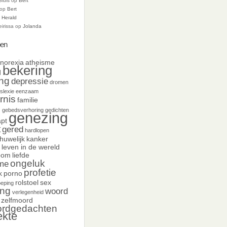
Sluis
op
Bert
op
Bert
p
Herald
eirissa
op
Jolanda
en
norexia
atheisme
bekering
d
ing
depressie
dromen
slexie
eenzaam
rnis
familie
d
gebedsverhoring
gedichten
genezing
pt
t
gered
hardlopen
huwelijk
kanker
leven in de wereld
oom
liefde
ongeluk
sme
profetie
k
porno
rolstoel
sex
oeping
ing
woord
verlegenheid
zelfmoord
ordgedachten
ekte