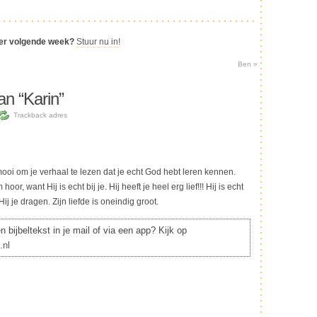
ier volgende week?
Stuur nu in!
Ben
»
n “Karin”
Trackback adres
mooi om je verhaal te lezen dat je echt God hebt leren kennen.
oor, want Hij is echt bij je. Hij heeft je heel erg lief!!! Hij is echt
j je dragen. Zijn liefde is oneindig groot.
 bijbeltekst in je mail of via een app? Kijk op
.nl