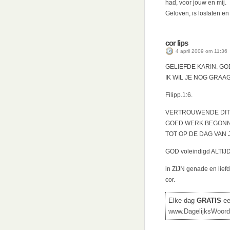
had, voor jouw en mij.
Geloven, is loslaten e
cor lips
4 april 2009 om 11:36
GELIEFDE KARIN. GOD
IK WIL JE NOG GRAA
Filipp.1:6.
VERTROUWENDE DITZE
GOED WERK BEGONNE
TOT OP DE DAG VAN 
GOD voleindigd ALTIJD
in ZIJN genade en lief
cor.
Elke dag
GRATIS
een
www.DagelijksWoord