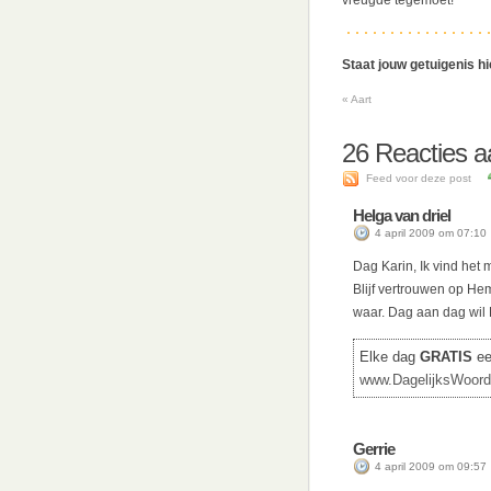
vreugde tegemoet!
Staat jouw getuigenis h
«
Aart
26
Reacties aa
Feed voor deze post
Helga van driel
4 april 2009 om 07:10
Dag Karin, Ik vind het 
Blijf vertrouwen op Hem h
waar. Dag aan dag wil Hi
Elke dag
GRATIS
een
www.DagelijksWoord
Gerrie
4 april 2009 om 09:57