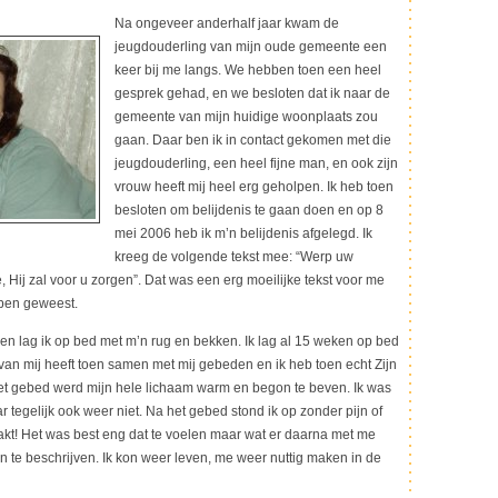
Na ongeveer anderhalf jaar kwam de
jeugdouderling van mijn oude gemeente een
keer bij me langs. We hebben toen een heel
gesprek gehad, en we besloten dat ik naar de
gemeente van mijn huidige woonplaats zou
gaan. Daar ben ik in contact gekomen met die
jeugdouderling, een heel fijne man, en ook zijn
vrouw heeft mij heel erg geholpen. Ik heb toen
besloten om belijdenis te gaan doen en op 8
mei 2006 heb ik m’n belijdenis afgelegd. Ik
kreeg de volgende tekst mee: “Werp uw
Hij zal voor u zorgen”. Dat was een erg moeilijke tekst voor me
 ben geweest.
n lag ik op bed met m’n rug en bekken. Ik lag al 15 weken op bed
van mij heeft toen samen met mij gebeden en ik heb toen echt Zijn
het gebed werd mijn hele lichaam warm en begon te beven. Ik was
tegelijk ook weer niet. Na het gebed stond ik op zonder pijn of
akt! Het was best eng dat te voelen maar wat er daarna met me
 te beschrijven. Ik kon weer leven, me weer nuttig maken in de