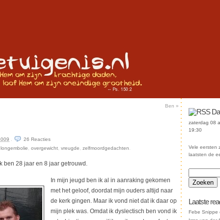
Ben
»
Da
zaterdag 08 
19:30
 2009
.
26
Reacties
Vele eersten z
,
longembolie
,
overgewicht
,
vreugde
,
zelfmoordgedachten
.
laatsten de e
ik ben 28 jaar en 8 jaar getrouwd.
In mijn jeugd ben ik al in aanraking gekomen
met het geloof, doordat mijn ouders altijd naar
de kerk gingen. Maar ik vond niet dat ik daar op
Laatste rea
mijn plek was. Omdat ik dyslectisch ben vond ik
Febe Snippe