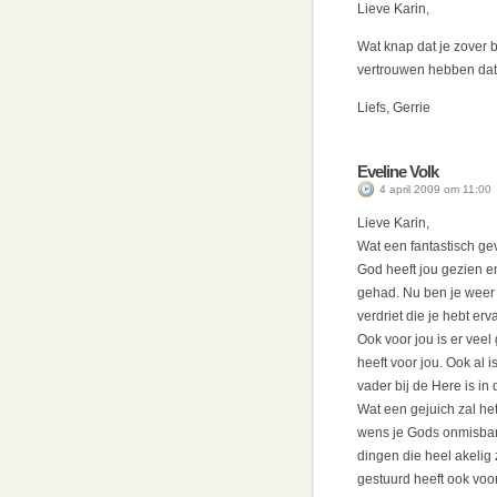
Lieve Karin,
Wat knap dat je zover 
vertrouwen hebben dat
Liefs, Gerrie
Eveline Volk
4 april 2009 om 11:00
Lieve Karin,
Wat een fantastisch gev
God heeft jou gezien e
gehad. Nu ben je weer 
verdriet die je hebt erv
Ook voor jou is er vee
heeft voor jou. Ook al i
vader bij de Here is in
Wat een gejuich zal het
wens je Gods onmisbare
dingen die heel akelig 
gestuurd heeft ook voor