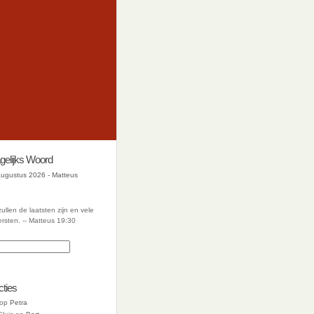
gelijks Woord
augustus 2026 - Matteus
ullen de laatsten zijn en vele
ersten. -- Matteus 19:30
cties
op
Petra