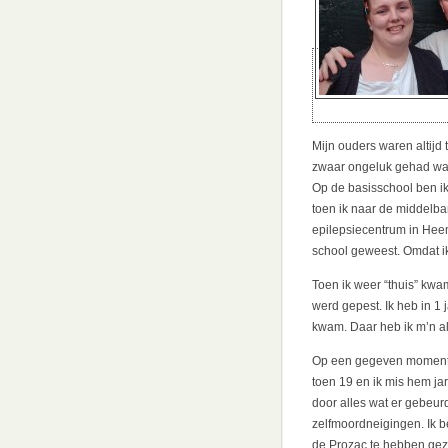
Mijn ouders waren altijd
zwaar ongeluk gehad waa
Op de basisschool ben ik 
toen ik naar de middelba
epilepsiecentrum in Hee
school geweest. Omdat i
Toen ik weer “thuis” kw
werd gepest. Ik heb in 1 
kwam. Daar heb ik m’n all
Op een gegeven moment we
toen 19 en ik mis hem jar
door alles wat er gebeurd
zelfmoordneigingen. Ik b
de Prozac te hebben gezet