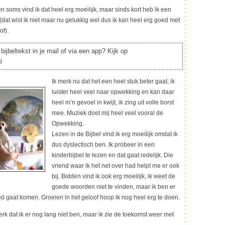
en soms vind ik dat heel erg moeilijk, maar sinds kort heb ik een
 (dat wist ik niet maar nu gelukkig wel dus ik kan heel erg goed met
of).
bijbeltekst in je mail of via een app? Kijk op
l
Ik merk nu dat het een heel stuk beter gaat, ik
luister heel veel naar opwekking en kan daar
heel m’n gevoel in kwijt, ik zing uit volle borst
mee. Muziek doet mij heel veel vooral de
Opwekking.
Lezen in de Bijbel vind ik erg moeilijk omdat ik
dus dyslectisch ben. Ik probeer in een
kinderbijbel te lezen en dat gaat redelijk. Die
vriend waar ik het net over had helpt me er ook
bij. Bidden vind ik ook erg moeilijk, ik weet de
goede woorden niet te vinden, maar ik ben er
ed gaat komen. Groeien in het geloof hoop ik nog heel erg te doen.
merk dat ik er nog lang niet ben, maar ik zie de toekomst weer met