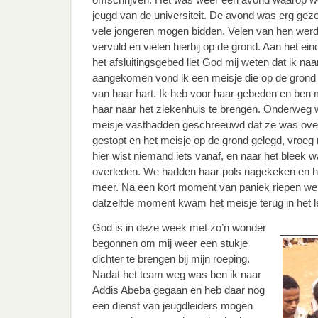
jeugd van de universiteit. De avond was erg ge
vele jongeren mogen bidden. Velen van hen werd
vervuld en vielen hierbij op de grond. Aan het ei
het afsluitingsgebed liet God mij weten dat ik na
aangekomen vond ik een meisje die op de grond la
van haar hart. Ik heb voor haar gebeden en ben 
haar naar het ziekenhuis te brengen. Onderweg 
meisje vasthadden geschreeuwd dat ze was ove
gestopt en het meisje op de grond gelegd, vroeg
hier wist niemand iets vanaf, en naar het bleek w
overleden. We hadden haar pols nagekeken en haa
meer. Na een kort moment van paniek riepen 
datzelfde moment kwam het meisje terug in het l
God is in deze week met zo’n wonder
begonnen om mij weer een stukje
dichter te brengen bij mijn roeping.
Nadat het team weg was ben ik naar
Addis Abeba gegaan en heb daar nog
een dienst van jeugdleiders mogen