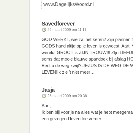
www.DagelijksWoord.nl
Savedforever
26 maart 2009 om 11:11
GOD WERKT, wie zal het keren? Zijn plannen fa
GODS hand altijd op je leven is geweest, Aart! V
wereld! GROOT is ZIJN TROUW!!! ZIjn LIEFDE i
soms dat mooie blauwe spandoek bij afslag HO
Bent u de weg kwijt? JEZUS IS DE WEG,D
LEVEN!Ik zie ’t niet meer…
Jasja
26 maart 2009 om 20:38
Aart,
Ik ben blij voor je na alles wat je hebt meegemaa
een gezegend leven toe verder.