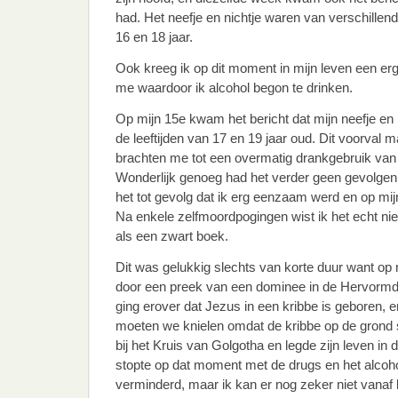
had. Het neefje en nichtje waren van verschillend
16 en 18 jaar.
Ook kreeg ik op dit moment in mijn leven een er
me waardoor ik alcohol begon te drinken.
Op mijn 15e kwam het bericht dat mijn neefje en 
de leeftijden van 17 en 19 jaar oud. Dit voorval 
brachten me tot een overmatig drankgebruik van e
Wonderlijk genoeg had het verder geen gevolgen
het tot gevolg dat ik erg eenzaam werd en op mi
Na enkele zelfmoordpogingen wist ik het echt nie
als een zwart boek.
Dit was gelukkig slechts van korte duur want op 
door een preek van een dominee in de Hervormd
ging erover dat Jezus in een kribbe is geboren, 
moeten we knielen omdat de kribbe op de grond s
bij het Kruis van Golgotha en legde zijn leven in
stopte op dat moment met de drugs en het alcoho
verminderd, maar ik kan er nog zeker niet vanaf b