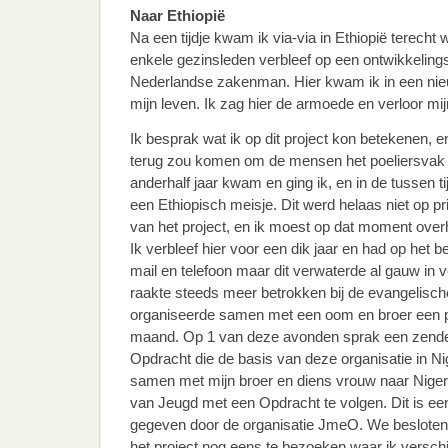
Naar Ethiopië
Na een tijdje kwam ik via-via in Ethiopië terecht
enkele gezinsleden verbleef op een ontwikkeling
Nederlandse zakenman. Hier kwam ik in een nieuw
mijn leven. Ik zag hier de armoede en verloor mij
Ik besprak wat ik op dit project kon betekenen, e
terug zou komen om de mensen het poeliersvak b
anderhalf jaar kwam en ging ik, en in de tussen ti
een Ethiopisch meisje. Dit werd helaas niet op pri
van het project, en ik moest op dat moment over
Ik verbleef hier voor een dik jaar en had op het b
mail en telefoon maar dit verwaterde al gauw in 
raakte steeds meer betrokken bij de evangelisc
organiseerde samen met een oom en broer een p
maand. Op 1 van deze avonden sprak een zende
Opdracht die de basis van deze organisatie in Nig
samen met mijn broer en diens vrouw naar Nige
van Jeugd met een Opdracht te volgen. Dit is een
gegeven door de organisatie JmeO. We besloten
het project nog eens te bezoeken waar ik versc