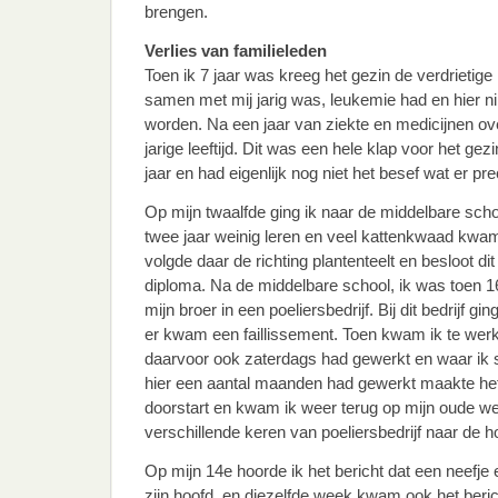
brengen.
Verlies van familieleden
Toen ik 7 jaar was kreeg het gezin de verdrietige
samen met mij jarig was, leukemie had en hier 
worden. Na een jaar van ziekte en medicijnen ove
jarige leeftijd. Dit was een hele klap voor het ge
jaar en had eigenlijk nog niet het besef wat er p
Op mijn twaalfde ging ik naar de middelbare sch
twee jaar weinig leren en veel kattenkwaad kwam
volgde daar de richting plantenteelt en besloot di
diploma. Na de middelbare school, ik was toen 16 
mijn broer in een poeliersbedrijf. Bij dit bedrijf gi
er kwam een faillissement. Toen kwam ik te werk
daarvoor ook zaterdags had gewerkt en waar ik 
hier een aantal maanden had gewerkt maakte het 
doorstart en kwam ik weer terug op mijn oude w
verschillende keren van poeliersbedrijf naar de h
Op mijn 14e hoorde ik het bericht dat een neefje
zijn hoofd, en diezelfde week kwam ook het beric