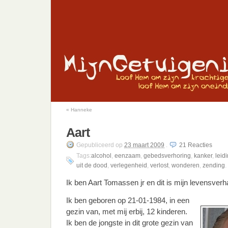
«
Hanneke
Aart
Gepubliceerd
op
23 maart 2009
.
21
Reacties
Tags:
alcohol
,
eenzaam
,
gebedsverhoring
,
kanker
,
leid
uit de dood
,
verlegenheid
,
verlost
,
wonderen
,
zending
.
Ik ben Aart Tomassen jr en dit is mijn levensverh
Ik ben geboren op 21-01-1984, in een
gezin van, met mij erbij, 12 kinderen.
Ik ben de jongste in dit grote gezin van