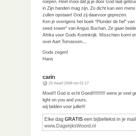
roepen. Heel mooi dat jij je door God laat gebrui
in Zijn handen mag zijn. Zo dicht kan een mens 
zullen opstaan! God zij daarvoor geprezen.
Ken je overigens het boek “Plunder de hel” va
seed sower” van Angus Buchan. Ze gaan beide 
Afrika voor Gods Koninkrijk. Misschien komt er
over Aart Tomassen…
Gods zegen!
Hans
carin
25 maart 2009 om 01:17
Mooi!!! God is echt Goed!!!!!!!!!!! wens je veel 
light on you and yours.
wij bidden voor jullie!!!
Elke dag
GRATIS
een bijbeltekst in je mai
www.DagelijksWoord.nl