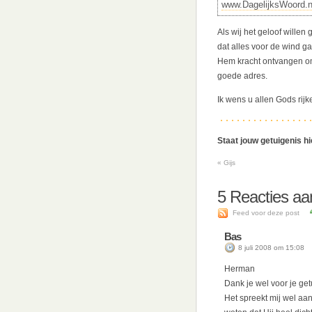
www.DagelijksWoord.n
Als wij het geloof willen
dat alles voor de wind ga
Hem kracht ontvangen om
goede adres.
Ik wens u allen Gods rijk
Staat jouw getuigenis h
«
Gijs
5
Reacties aa
Feed voor deze post
Bas
8 juli 2008 om 15:08
Herman
Dank je wel voor je get
Het spreekt mij wel aa