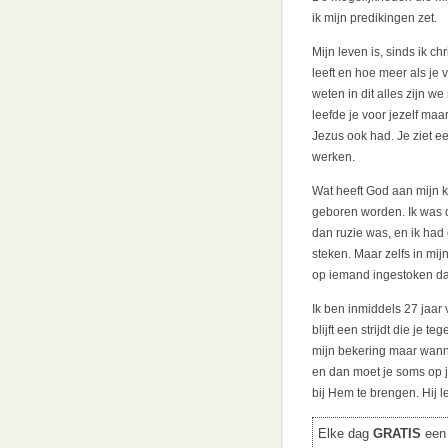
ik mijn predikingen zet.
Mijn leven is, sinds ik c
leeft en hoe meer als je
weten in dit alles zijn 
leefde je voor jezelf ma
Jezus ook had. Je ziet e
werken.
Wat heeft God aan mijn 
geboren worden. Ik was dr
dan ruzie was, en ik had
steken. Maar zelfs in mi
op iemand ingestoken dat 
Ik ben inmiddels 27 jaar
blijft een strijdt die je 
mijn bekering maar wanne
en dan moet je soms op j
bij Hem te brengen. Hij 
Elke dag
GRATIS
een 