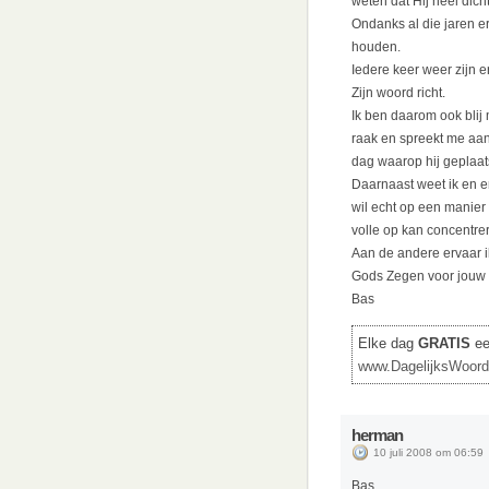
weten dat Hij heel dicht
Ondanks al die jaren er
houden.
Iedere keer weer zijn e
Zijn woord richt.
Ik ben daarom ook blij m
raak en spreekt me aan
dag waarop hij geplaats
Daarnaast weet ik en er
wil echt op een manier
volle op kan concentre
Aan de andere ervaar ik
Gods Zegen voor jouw 
Bas
Elke dag
GRATIS
een
www.DagelijksWoord
herman
10 juli 2008 om 06:59
Bas,