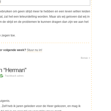
l
 gebruiken om geen strijd meer te hebben en een leven willen leiden
at, zal het een teleurstelling worden. Maar als wij geloven dat wij in
 de strijd en de problemen te kunnen dragen dan zijn we aan het
e zegen toe.
ier volgende week?
Stuur nu in!
Betsie
»
n “Herman”
Trackback adres
uigenis.
n. Zelf heb ik jaren geleden voor de Heer gekozen, en mag ik