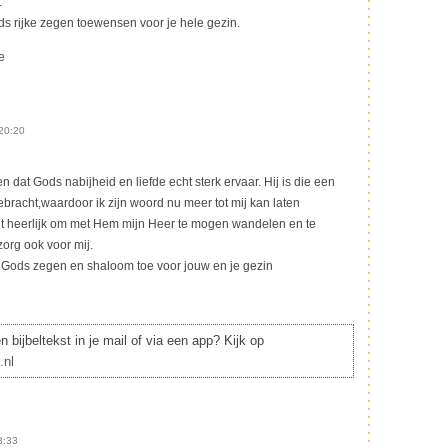
.
ds rijke zegen toewensen voor je hele gezin.
e
20:20
en dat Gods nabijheid en liefde echt sterk ervaar. Hij is die een
ebracht,waardoor ik zijn woord nu meer tot mij kan laten
cht heerlijk om met Hem mijn Heer te mogen wandelen en te
org ook voor mij.
 Gods zegen en shaloom toe voor jouw en je gezin
 bijbeltekst in je mail of via een app? Kijk op
.nl
3:33