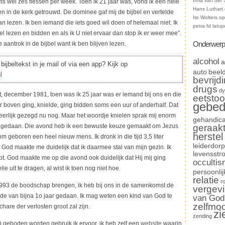
Irma van der 
ms wel zes flessen per week. Toen ik 21 jaar was, vond ik een hele
Hans Luthart
oen in de kerk getrouwd. De dominee gaf mij de bijbel en vertelde
Ite Wolters
o
aan lezen. Ik ben iemand die iets goed wil doen of helemaal niet. Ik
petra fd latup
bel lezen en bidden en als ik U niet ervaar dan stop ik er weer mee”.
Onderwerp
 aantrok in de bijbel want ik ben blijven lezen.
alcohol
a
bijbeltekst in je mail of via een app? Kijk op
auto
beel
l
bevrijd
drugs
dy
december 1981, toen was ik 25 jaar was er iemand bij ons en die
eetstoo
gebe
ar boven ging, knielde, ging bidden soms een uur of anderhalf. Dat
 eerlijk gezegd nu nog. Maar het woordje knielen sprak mij enorm
gehandica
it gedaan. Die avond heb ik een bewuste keuze gemaakt om Jezus
geraak
herstel
m geboren een heel nieuw mens. Ik dronk in die tijd 3,5 liter
leiderdorp
God maakte me duidelijk dat ik daarmee stal van mijn gezin. Ik
levensstr
t. God maakte me op die avond ook duidelijk dat Hij mij ging
occulti
e uit te dragen, al wist ik toen nog niet hoe.
persoonlij
relatie
r
1993 de boodschap brengen, ik heb bij ons in de samenkomst de
vergev
ode van bijna 1o jaar gedaan. Ik mag weten een kind van God te
van God
zelfmo
chare der verlosten groot zal zijn.
zi
zending
 geboden worden gebruik ik ervoor, ik heb zelf een
website
waarin