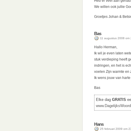
Heb er veel aan gehad
We willen ook jullie Go
Groetjes Johan & Betsi
Bas
11 augustus 2008 om 
Hallo Herman,
Ik wil je even laten wet
stuk verdieping heeft g
indringen, en het is e
voelen Zijn warmte en z
Ik wens jouw van harte
Bas
Elke dag
GRATIS
een
www.DagelijksWoord
Hans
25 februari 2009 om 2