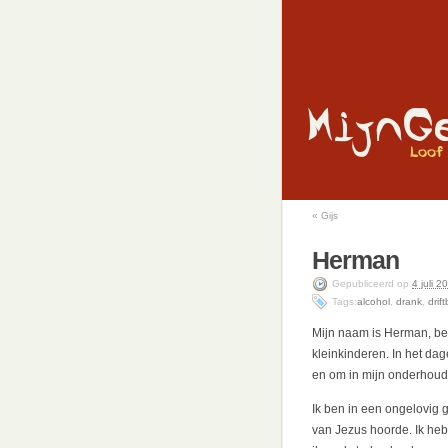
«
Gijs
Herman
Gepubliceerd
op
4 juli 2
Tags:
alcohol
,
drank
,
drif
Mijn naam is Herman, ben
kleinkinderen. In het dag
en om in mijn onderhoud
Ik ben in een ongelovig g
van Jezus hoorde. Ik he