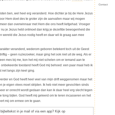
Contact
hristen ben, wel heel erg veranderd. Hoe dichter je bij de Here Jezus
 voor Hem doet des te groter zijn de aanvallen maar wij mogen
we meer dan overwinnaar met Hem die ons heeft liefgehad. Vroeger
ar nu je Jezus hebt ontmoet dan krijg je dezelfde bewogenheid die
en wereld die Jezus nodig heeft en daar wil ik graag aan mee
karakter veranderd, wederom geboren betekent toch uit de Geest
iftig – geen ruziezoeker, maar ging het ook niet uit de weg. Als er
 een mes bij me, kon het mij niet schelen om er iemand aan te
jn onbekeerde toestand heeft God mij behoed: een paar maal heb ik
net langs zijn keel ging.
 verder en God heeft heel veel van mijn drift weggenomen maar het
tegen je eigen vlees moet strijden. Ik heb niet meer gevochten sinds
er er onrecht wordt gedaan dan kan ik daar heel erg slecht tegen
e tong bijten. God heeft mij geleerd om te leren incasseren en het
leert mij om ermee om te gaan.
bijbeltekst in je mail of via een app? Kijk op