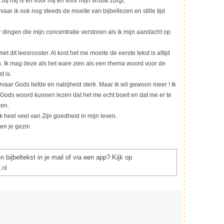
 bij mij is en voor mij en voor mijn vrouw zorgt.
vaar ik ook nog steeds de moeite van bijbellezen en stille tijd
r dingen die mijn concentratie verstoren als ik mijn aandacht op
et dit leesrooster. Al kost het me moeite de eerste tekst is altijd
. Ik mag deze als het ware zien als een rhema woord voor de
t is.
vaar Gods liefde en nabijheid sterk. Maar ik wil gewoon meer ! Ik
 Gods woord kunnen lezen dat het me echt boeit en dat me er te
ren.
 heel veel van Zijn goedheid in mijn leven.
en je gezin
 bijbeltekst in je mail of via een app? Kijk op
.nl