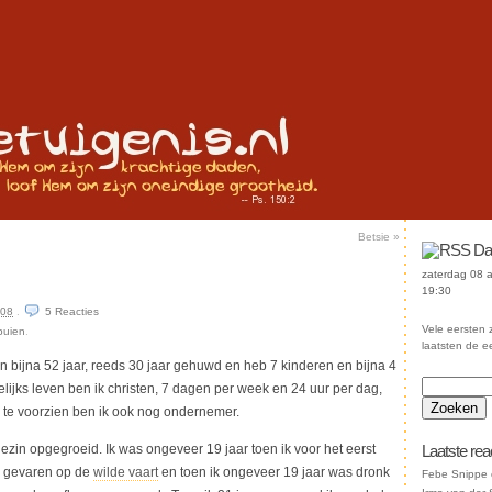
Betsie
»
Da
zaterdag 08 
19:30
008
.
5
Reacties
Vele eersten z
tbuien
.
laatsten de e
 bijna 52 jaar, reeds 30 jaar gehuwd en heb 7 kinderen en bijna 4
elijks leven ben ik christen, 7 dagen per week en 24 uur per dag,
 te voorzien ben ik ook nog ondernemer.
ezin opgegroeid. Ik was ongeveer 19 jaar toen ik voor het eerst
Laatste rea
b gevaren op de
wilde vaart
en toen ik ongeveer 19 jaar was dronk
Febe Snippe