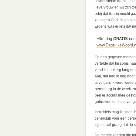
ik veel sterke drank – so
lieve vrouw en wij zijn t
erbij dat ik erin mocht g
zei tegen God: “Ik ga bij
Ergens was er iets dat me
Elke dag
GRATIS
een 
www.DagelijksWoord.n
Op een gegeven moment, 
vertelde dat hij soms na
vond ik heel erg lang en
aan, dat had ik nog noo
te volgen, ik werd wedero
berenburg in de week en 
ben er accuut mee gestop
gebruiken om het evangeli
Inmiddels mag ik sinds 
tienerclub voor een peri
zijn en wil graag dat de s
De mogelijkheden die mij