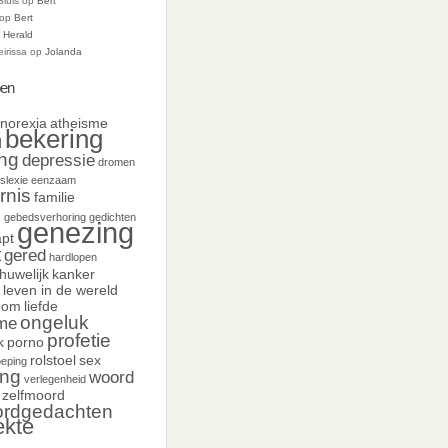
Sluis
op
Bert
op
Bert
p
Herald
eirissa
op
Jolanda
en
norexia
atheisme
bekering
d
ing
depressie
dromen
slexie
eenzaam
rnis
familie
d
gebedsverhoring
gedichten
genezing
pt
t
gered
hardlopen
huwelijk
kanker
leven in de wereld
oom
liefde
ongeluk
sme
profetie
k
porno
rolstoel
sex
oeping
ing
woord
verlegenheid
zelfmoord
ordgedachten
ekte