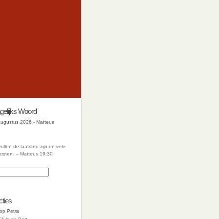
gelijks Woord
augustus 2026 - Matteus
ullen de laatsten zijn en vele
ersten. -- Matteus 19:30
cties
op
Petra