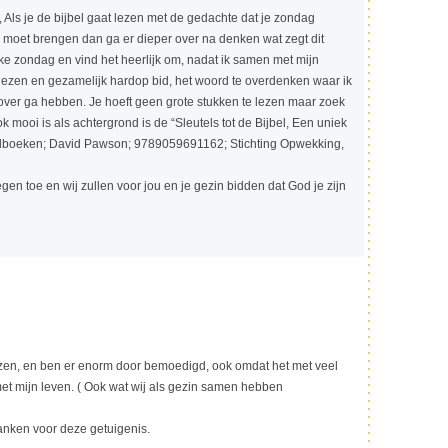
, Als je de bijbel gaat lezen met de gedachte dat je zondag
moet brengen dan ga er dieper over na denken wat zegt dit
lke zondag en vind het heerlijk om, nadat ik samen met mijn
lezen en gezamelijk hardop bid, het woord te overdenken waar ik
over ga hebben. Je hoeft geen grote stukken te lezen maar zoek
k mooi is als achtergrond is de “Sleutels tot de Bijbel, Een uniek
jbelboeken; David Pawson; 9789059691162; Stichting Opwekking,
egen toe en wij zullen voor jou en je gezin bidden dat God je zijn
ezen, en ben er enorm door bemoedigd, ook omdat het met veel
t mijn leven. ( Ook wat wij als gezin samen hebben
anken voor deze getuigenis.