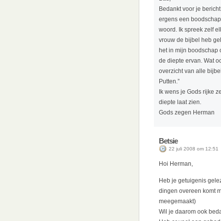
Bedankt voor je bericht
ergens een boodschap 
woord. Ik spreek zelf e
vrouw de bijbel heb ge
het in mijn boodschap 
de diepte ervan. Wat oo
overzicht van alle bi
Putten.”
Ik wens je Gods rijke z
diepte laat zien.
Gods zegen Herman
Betsie
22 juli 2008 om 12:51
Hoi Herman,
Heb je getuigenis gel
dingen overeen komt me
meegemaakt)
Wil je daarom ook bed