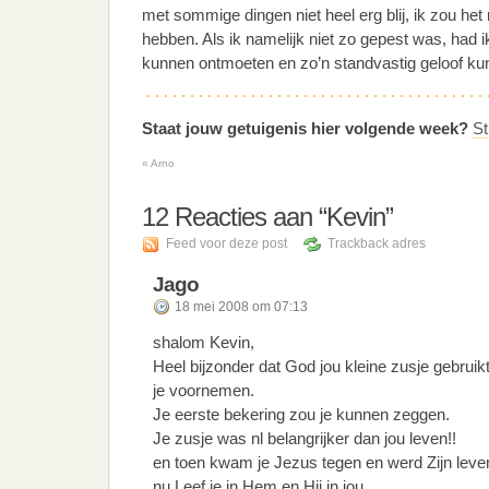
met sommige dingen niet heel erg blij, ik zou het
hebben. Als ik namelijk niet zo gepest was, had i
kunnen ontmoeten en zo’n standvastig geloof k
Staat jouw getuigenis hier volgende week?
St
«
Arno
12
Reacties aan “Kevin”
Feed voor deze post
Trackback adres
Jago
18 mei 2008 om 07:13
shalom Kevin,
Heel bijzonder dat God jou kleine zusje gebrui
je voornemen.
Je eerste bekering zou je kunnen zeggen.
Je zusje was nl belangrijker dan jou leven!!
en toen kwam je Jezus tegen en werd Zijn leven
nu Leef je in Hem en Hij in jou.