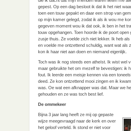
die ik dacht dat mijn vrienden waren lieten me al
gepest. Op een dag besloot ik dat ik het niet wa
toen een touw gepakt en daar een strop van gema
op mijn kamer gelegd, zodat ik als ik wou me k
gegeven moment wou ik dat ook, ik ben in het tr
touw opgehangen. Toen hoorde ik de poort open
zusje thuis. Ze voelde zich niet lekker. Ik heb a
en voelde me ontzettend schuldig, want wat als
kon ik haar niet aan doen en niemand eigenlijk.
Toch was ik nog steeds een atheïst. Ik wist wel vee
maar gebruikte het om mezelf te bevestigen: ik h
fout. Ik leerde een meisje kennen via een toneel
deed. Ze kon ontzettend mooi zingen en ik kwam 
was. Oe wat een afknapper was dat. Maar we he
gehouden en ze was toch best lief.
De ommekeer
Bijna 3 jaar lang heeft ze mij op gepaste
wijze meegevraagd naar de kerk en over
het geloof verteld. Ik stond er niet voor