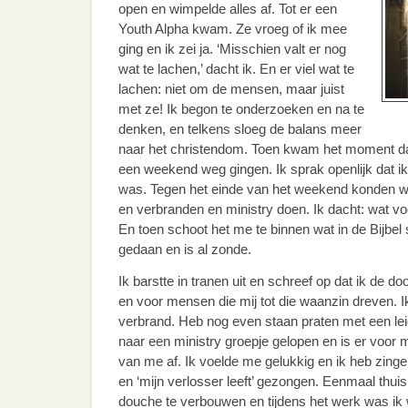
open en wimpelde alles af. Tot er een
Youth Alpha kwam. Ze vroeg of ik mee
ging en ik zei ja. ‘Misschien valt er nog
wat te lachen,’ dacht ik. En er viel wat te
lachen: niet om de mensen, maar juist
met ze! Ik begon te onderzoeken en na te
denken, en telkens sloeg de balans meer
naar het christendom. Toen kwam het moment da
een weekend weg gingen. Ik sprak openlijk dat i
was. Tegen het einde van het weekend konden w
en verbranden en ministry doen. Ik dacht: wat v
En toen schoot het me te binnen wat in de Bijbel s
gedaan en is al zonde.
Ik barstte in tranen uit en schreef op dat ik de 
en voor mensen die mij tot die waanzin dreven. I
verbrand. Heb nog even staan praten met een leide
naar een ministry groepje gelopen en is er voor m
van me af. Ik voelde me gelukkig en ik heb zinge
en ‘mijn verlosser leeft’ gezongen. Eenmaal thui
douche te verbouwen en tijdens het werk was ik 