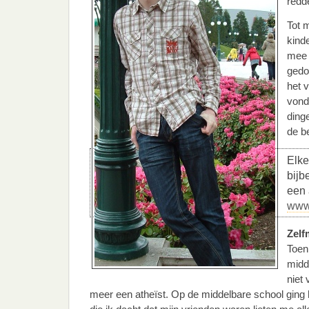
redd
Tot m
kinde
mee 
gedo
het 
vond
ding
de be
Elk
bijbe
een 
www
Zelf
Toen
midd
niet 
meer een atheïst. Op de middelbare school ging