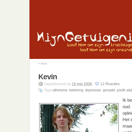
«
Arno
Kevin
Gepubliceerd
op
16 mei 2008
.
12
Reacties
Tags:
atheisme
,
bekering
,
depressie
,
geraakt
,
youth al
Ik be
oud.
ople
Het i
maar 