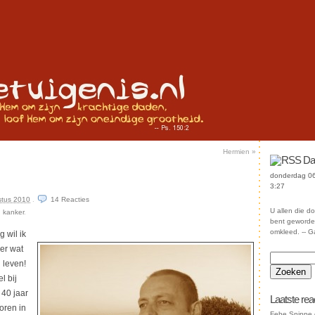
Hermien
»
Da
donderdag 06
3:27
stus 2010
.
14
Reacties
U allen die d
,
kanker
.
bent geworden
omkleed. -- G
 wil ik
er wat
 leven!
l bij
 40 jaar
Laatste rea
oren in
Febe Snippe