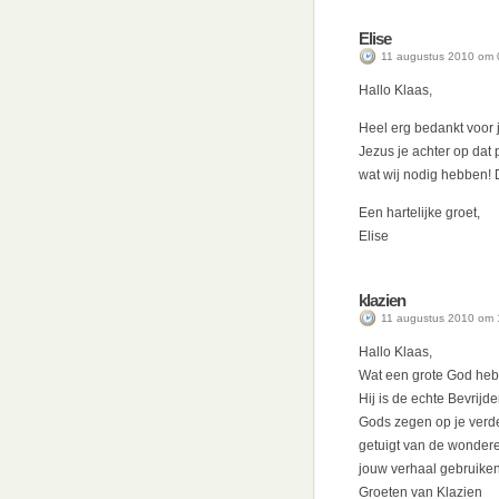
Elise
11 augustus 2010 om 
Hallo Klaas,
Heel erg bedankt voor 
Jezus je achter op dat 
wat wij nodig hebben! D
Een hartelijke groet,
Elise
klazien
11 augustus 2010 om 
Hallo Klaas,
Wat een grote God heb
Hij is de echte Bevrijde
Gods zegen op je verde
getuigt van de wondere
jouw verhaal gebruike
Groeten van Klazien