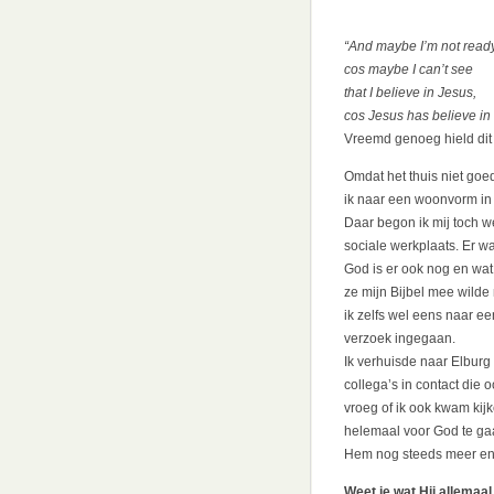
“And maybe I’m not read
cos maybe I can’t see
that I believe in Jesus,
cos Jesus has believe in
Vreemd genoeg hield dit 
Omdat het thuis niet goe
ik naar een woonvorm in
Daar begon ik mij toch w
sociale werkplaats. Er wa
God is er ook nog en wat 
ze mijn Bijbel mee wilde
ik zelfs wel eens naar ee
verzoek ingegaan.
Ik verhuisde naar Elburg
collega’s in contact die
vroeg of ik ook kwam kij
helemaal voor God te gaa
Hem nog steeds meer en
Weet je wat Hij allemaa