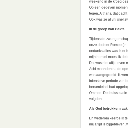
weekend in de kroeg gez
Op een gegeven moment –
tegen. Althans, dat dacht
Ook was ze al vrij snel z
In de greep van ziekte
Tijdens de zwangerschap 
onze dochter Romee (in 
ondanks alles was ik er 
mijn herstel moest ik d
Dat was niet altijd even 
Acht maanden na de opera
was aangegroeid. Ik wer
intensieve periode van b
hersenletsel had opgelop
Ommen. De thuissituatie 
volgden.
Als God betrokken raak
En wederom keerde ik ter
mij altijd is bijgebleven,