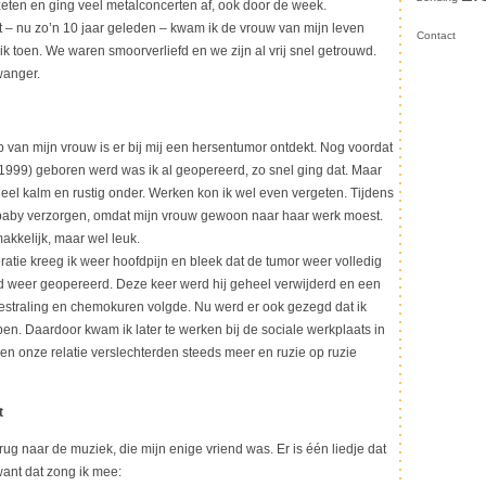
eten en ging veel metalconcerten af, ook door de week.
 nu zo’n 10 jaar geleden – kwam ik de vrouw van mijn leven
Contact
 ik toen. We waren smoorverliefd en we zijn al vrij snel getrouwd.
wanger.
van mijn vrouw is er bij mij een hersentumor ontdekt. Nog voordat
1999) geboren werd was ik al geopereerd, zo snel ging dat. Maar
heel kalm en rustig onder. Werken kon ik wel even vergeten. Tijdens
e baby verzorgen, omdat mijn vrouw gewoon naar haar werk moest.
makkelijk, maar wel leuk.
tie kreeg ik weer hoofdpijn en bleek dat de tumor weer volledig
d weer geopereerd. Deze keer werd hij geheel verwijderd en een
estraling en chemokuren volgde. Nu werd er ook gezegd dat ik
en. Daardoor kwam ik later te werken bij de sociale werkplaats in
en onze relatie verslechterden steeds meer en ruzie op ruzie
t
ug naar de muziek, die mijn enige vriend was. Er is één liedje dat
 want dat zong ik mee: