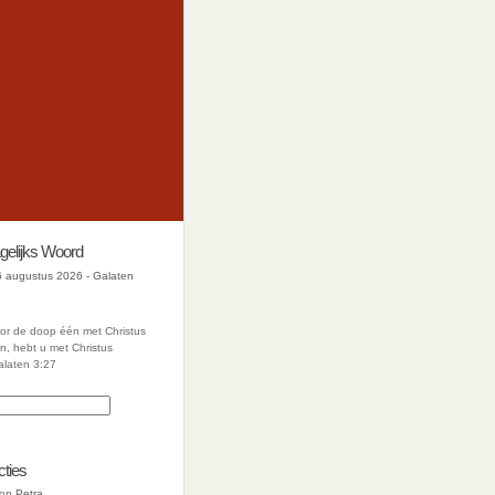
gelijks Woord
 augustus 2026 - Galaten
oor de doop één met Christus
, hebt u met Christus
alaten 3:27
cties
op
Petra