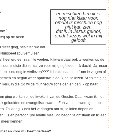
y
en mischien ben ik er
nog niet klaar voor,
omdat ik mischien nog
niet kan zien
 me.”
dat ik in Jezus geloof,
omdat Jezus wel in mij
mij op de been.
gelooft
d meer ging, besloten we dat
 Nunspeet zou verhuizen.
el heel erg eenzaam te voelen. Ik kwam daar ook te werken op de
s een meisje die zei dat ze voor mij ging bidden. Ik dacht: ‘Ja, maar
heb ik nu nog te verliezen???’ Ik belde naar ‘huis’ om te vragen of
 nemen en begon weer opnieuw in de Bijbel te lezen. Af en toe ging
n kerk. In die tijd wilde mijn vrouw scheiden en ben ik op haar
 en ging werken bij de kwekerij van de Gresbo. Daar kwam ik met
 ook geloofden en evangelisch waren. Een van hen werd gedoopt en
ken. Zo kreeg ik ook het verlangen om mij te laten dopen en
n… Een persoonlijke relatie met God begon te ontstaan en ik leer
 meer kennen.
l met en voor mij heeft gedaan?