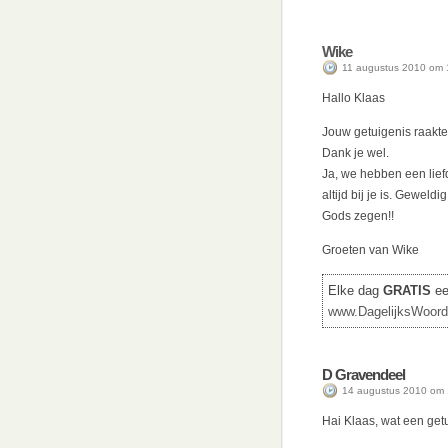
Wike
11 augustus 2010 om 
Hallo Klaas
Jouw getuigenis raakt
Dank je wel.
Ja, we hebben een lief
altijd bij je is. Geweldi
Gods zegen!!
Groeten van Wike
Elke dag
GRATIS
een
www.DagelijksWoord
D Gravendeel
14 augustus 2010 om 
Hai Klaas, wat een getu