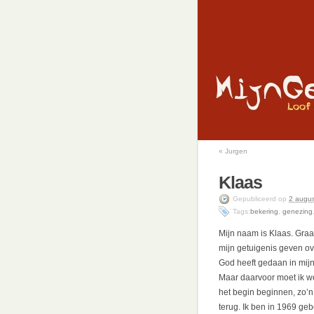
«
Jurgen
Klaas
Gepubliceerd
op
2 augu
Tags:
bekering
,
genezing
Mijn naam is Klaas. Graag
mijn getuigenis geven ov
God heeft gedaan in mijn
Maar daarvoor moet ik we
het begin beginnen, zo’n
terug. Ik ben in 1969 geb