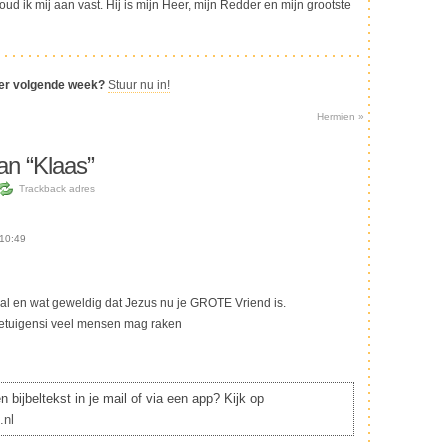
ud ik mij aan vast. Hij is mijn Heer, mijn Redder en mijn grootste
ier volgende week?
Stuur nu in!
Hermien
»
an “Klaas”
Trackback adres
10:49
al en wat geweldig dat Jezus nu je GROTE Vriend is.
getuigensi veel mensen mag raken
 bijbeltekst in je mail of via een app? Kijk op
.nl