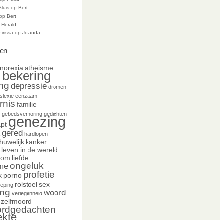
Sluis
op
Bert
op
Bert
p
Herald
eirissa
op
Jolanda
en
norexia
atheisme
bekering
d
ing
depressie
dromen
slexie
eenzaam
rnis
familie
d
gebedsverhoring
gedichten
genezing
pt
t
gered
hardlopen
huwelijk
kanker
leven in de wereld
oom
liefde
ongeluk
sme
profetie
k
porno
rolstoel
sex
oeping
ing
woord
verlegenheid
zelfmoord
ordgedachten
ekte