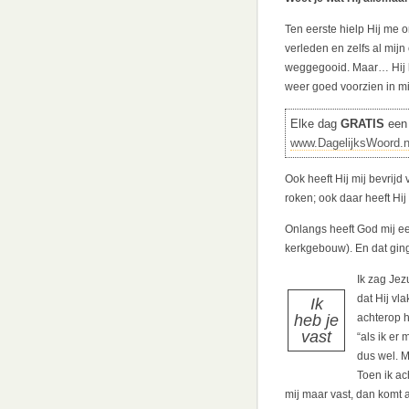
Ten eerste hielp Hij me 
verleden en zelfs al mijn
weggegooid. Maar… Hij h
weer goed voorzien in mij
Elke dag
GRATIS
een 
www.DagelijksWoord.n
Ook heeft Hij mij bevrij
roken; ook daar heeft Hi
Onlangs heeft God mij ee
kerkgebouw). En dat ging
Ik zag Jez
dat Hij vla
Ik
heb je
achterop h
vast
“als ik er
dus wel. M
Toen ik ac
mij maar vast, dan komt a