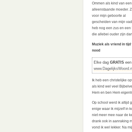
Ommen als kind van een
alleenstaande moeder. 
voor mijn geboorte al
gescheiden van mijn vade
heb nog een zus en een 
die allebei ouder zijn dan
Muziek als vriend in tijd
nood
Elke dag
GRATIS
een 
www.DagelijksWoord.n
Ik heb een christelijke o
als kind wel veel Bijbel
Hem en ben Hem eigenlijk
Op school werd ik altijd 
enige waar ik mijzelf in 
niet meer mee naar de ker
drank ook in aanraking m
vond ik wel lekker. Na mi