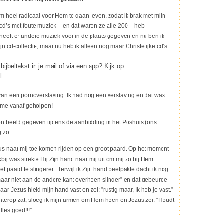
om heel radicaal voor Hem te gaan leven, zodat ik brak met mijn
 cd’s met foute muziek – en dat waren ze alle 200 – heb
eeft er andere muziek voor in de plaats gegeven en nu ben ik
n cd-collectie, maar nu heb ik alleen nog maar Christelijke cd’s.
bijbeltekst in je mail of via een app? Kijk op
l
d van een pornoverslaving. Ik had nog een verslaving en dat was
j me vanaf geholpen!
n beeld gegeven tijdens de aanbidding in het Poshuis (ons
 zo:
us naar mij toe komen rijden op een groot paard. Op het moment
kbij was strekte Hij Zijn hand naar mij uit om mij zo bij Hem
et paard te slingeren. Terwijl ik Zijn hand beetpakte dacht ik nog:
 maar niet aan de andere kant overheen slinger” en dat gebeurde
aar Jezus hield mijn hand vast en zei: ”rustig maar, Ik heb je vast.”
hterop zat, sloeg ik mijn armen om Hem heen en Jezus zei: “Houdt
lles goed!!!”