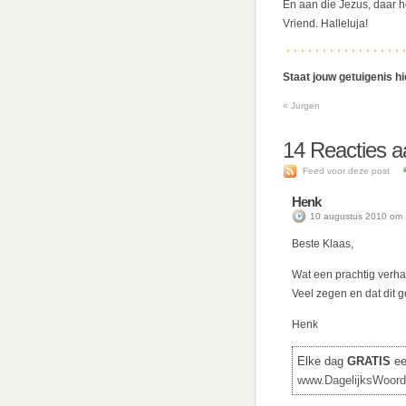
En aan die Jezus, daar ho
Vriend. Halleluja!
Staat jouw getuigenis h
«
Jurgen
14
Reacties a
Feed voor deze post
Henk
10 augustus 2010 om 
Beste Klaas,
Wat een prachtig verha
Veel zegen en dat dit 
Henk
Elke dag
GRATIS
een
www.DagelijksWoord