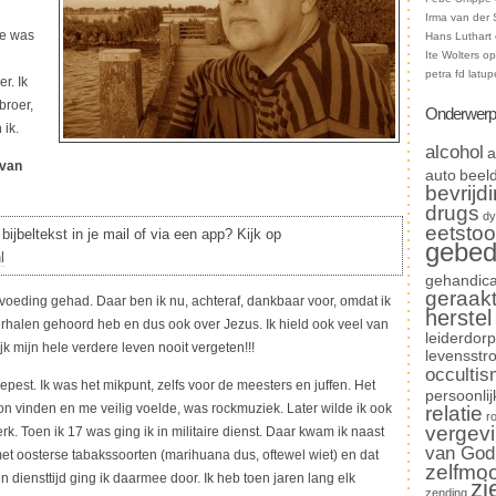
Irma van der 
Ze was
Hans Luthart
Ite Wolters
o
petra fd latup
r. Ik
broer,
Onderwerp
 ik.
alcohol
a
 van
auto
beel
bevrijd
drugs
dy
eetstoo
bijbeltekst in je mail of via een app? Kijk op
gebe
l
gehandica
geraak
pvoeding gehad. Daar ben ik nu, achteraf, dankbaar voor, omdat ik
herstel
verhalen gehoord heb en dus ook over Jezus. Ik hield ook veel van
leiderdorp
 mijn hele verdere leven nooit vergeten!!!
levensstr
occulti
gepest. Ik was het mikpunt, zelfs voor de meesters en juffen. Het
persoonlij
kon vinden en me veilig voelde, was rockmuziek. Later wilde ik ook
relatie
r
vergev
k. Toen ik 17 was ging ik in militaire dienst. Daar kwam ik naast
van God
et oosterse tabakssoorten (marihuana dus, oftewel wiet) en dat
zelfmo
jn diensttijd ging ik daarmee door. Ik heb toen jaren lang elk
zi
zending