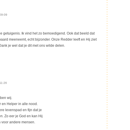
09:09
je getuigenis. Ik vind het zo bemoedigend. Ook dat beeld dat
paard meeneemt, echt bijzonder. Onze Redder leeft en Hij ziet
ank je wel dat je dit met ons wilde delen.
11:26
ben wij.
r en Helper in alle nood.
re levenspad en fijn dat je
n. Zo eer je God en kan Hij
n voor andere mensen.