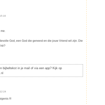
15:16
e me.
devolle God, een God die geneest en die jouw Vriend wil zijn. Die
g hè?
 bijbeltekst in je mail of via een app? Kijk op
.nl
12:24
igenis !!!